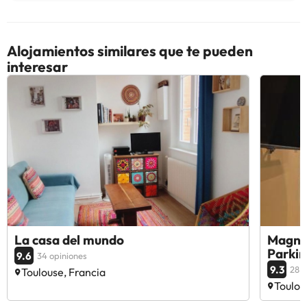
Alojamientos similares que te pueden
interesar
La casa del mundo
Magnif
Parkin
9.6
34 opiniones
9.3
28 o
Toulouse, Francia
Toulou