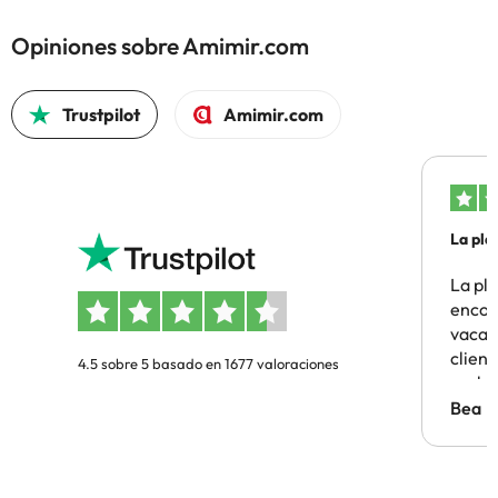
Opiniones sobre Amimir.com
Trustpilot
Amimir.com
La pla
La pl
encon
vacaci
clien
4.5 sobre 5 basado en 1677 valoraciones
probl
antes.
Bea