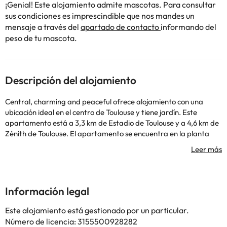
¡Genial! Este alojamiento admite mascotas. Para consultar
sus condiciones es imprescindible que nos mandes un
mensaje a través del
apartado de contacto
informando del
peso de tu mascota.
Descripción del alojamiento
Central, charming and peaceful ofrece alojamiento con una
ubicación ideal en el centro de Toulouse y tiene jardín. Este
apartamento está a 3,3 km de Estadio de Toulouse y a 4,6 km de
Zénith de Toulouse. El apartamento se encuentra en la planta
baja y dispone de 1 dormitorio, TV de pantalla plana y cocina
totalmente equipada con nevera y microondas. Para mayor
comodidad, el alojamiento puede ofrecer toallas y ropa de cama
por un suplemento. Cerca del alojamiento hay puntos de interés
como Jardín Real, Estación de metro Carmes y Estación de
Información legal
metro Esquirol. El aeropuerto (Aeropuerto de Toulouse -
Blagnac) está a 10 km.
Este alojamiento está gestionado por un particular.
Gestionado por un particular
Número de licencia: 3155500928282