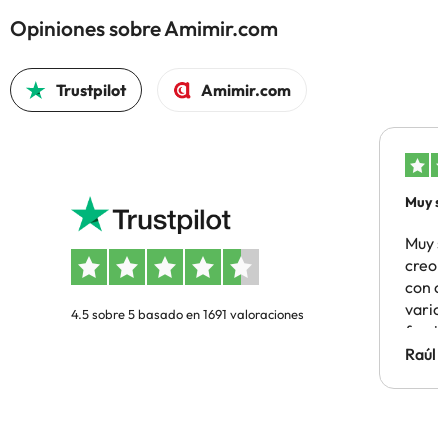
Opiniones sobre Amimir.com
Trustpilot
Amimir.com
Muy sa
Muy s
creo 
con c
vario
4.5 sobre 5 basado en 1691 valoraciones
famil
Hotel 
Raúl 
vuestr