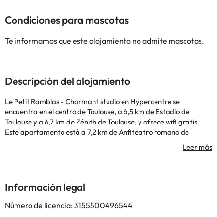
Condiciones para mascotas
Te informamos que este alojamiento no admite mascotas.
Descripción del alojamiento
Le Petit Ramblas - Charmant studio en Hypercentre se
encuentra en el centro de Toulouse, a 6,5 km de Estadio de
Toulouse y a 6,7 km de Zénith de Toulouse, y ofrece wifi gratis.
Este apartamento está a 7,2 km de Anfiteatro romano de
Purpan-Ancely y a 12 km de Centro Congresos y Exposiciones
Diagora. Este apartamento tiene 1 dormitorio, cocina con nevera
y microondas, TV de pantalla plana, zona de estar y 1 baño con
ducha. Hay toallas y ropa de cama en el apartamento. Cerca del
alojamiento hay puntos de interés como Estación Matabiau,
Información legal
Estación de metro Jeanne d'Arc y Estación de metro Jean-
Jaures. El aeropuerto (Aeropuerto de Toulouse - Blagnac) está a
Número de licencia: 3155500496544
8 km.