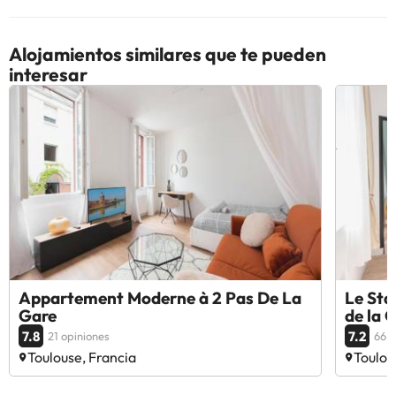
Alojamientos similares que te pueden
interesar
Appartement Moderne à 2 Pas De La
Le Sta
Gare
de la 
7.8
7.2
21 opiniones
66 o
Toulouse, Francia
Toulou