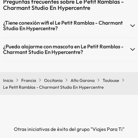
Preguntas frecuentes sobre Le Petit Ramblas -
Charmant Studio En Hypercentre
¿Tiene conexión wifi el Le Petit Ramblas - Charmant
Studio En Hypercentre?
El Le Petit Ramblas - Charmant Studio En Hypercentre dispone de
¿Puedo alojarme con mascota en Le Petit Ramblas -
Wi-Fi.
Charmant Studio En Hypercentre?
En Le Petit Ramblas - Charmant Studio En Hypercentre no se
admiten mascotas.
Inicio
Francia
Occitania
Alto Garona
Toulouse
Le Petit Ramblas - Charmant Studio En Hypercentre
Otras iniciativas de éxito del grupo "Viajes Para Ti"