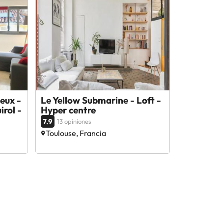
neux -
Le Yellow Submarine - Loft -
rol -
Hyper centre
7.9
13 opiniones
Toulouse, Francia