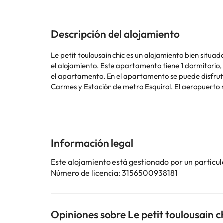
Descripción del alojamiento
Le petit toulousain chic es un alojamiento bien situad
el alojamiento. Este apartamento tiene 1 dormitorio, cocina con nevera y lavavajillas, TV de pantalla plana, zona de estar y 1 baño con ducha. Hay toallas y ropa de cama en
el apartamento. En el apartamento se puede disfrutar de un desayuno continental. Cerca del alojamiento hay puntos de interés como Le Pont Neuf, Estación de metro
Carmes y Estación de metro Esquirol. El aeropuerto 
En este alojamiento no se pueden celebrar despedidas de soltero o soltera ni fiestas s
utilizar el apartado de peticiones especiales al hac
la reserva. Gestionado por un particular
Información legal
Algunos de los servicios detallados pueden ser de pag
cambios por parte del alojamiento. Si tienes dudas, 
Este alojamiento está gestionado por un particul
Número de licencia: 3156500938181
Opiniones sobre Le petit toulousain c