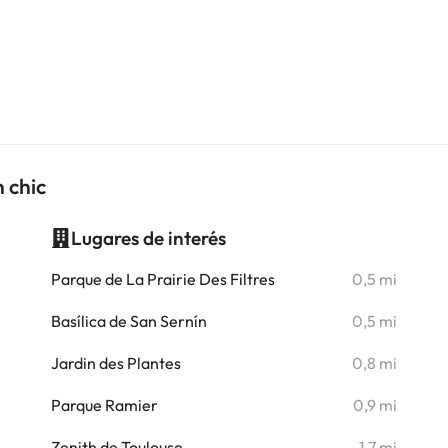
n chic
Lugares de interés
i
Parque de La Prairie Des Filtres
0,5 mi
i
Basílica de San Sernín
0,5 mi
i
Jardin des Plantes
0,8 mi
i
Parque Ramier
0,9 mi
i
Zenith de Toulouse
1,7 mi