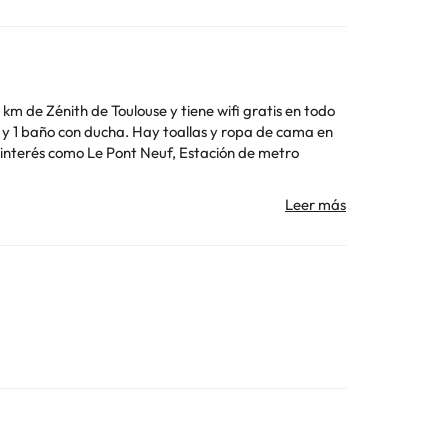
 km de Zénith de Toulouse y tiene wifi gratis en todo
 Los datos de contacto aparecen en la confirmación de
Toda la información de esta ficha está sujeta a