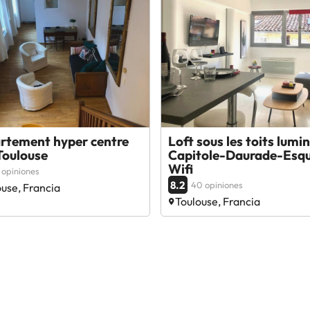
rtement hyper centre
Loft sous les toits lumi
 Toulouse
Capitole-Daurade-Esqui
Wifi
 opiniones
8.2
40 opiniones
use, Francia
Toulouse, Francia