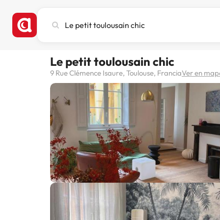
Busca
ciudad,
hotel
o
Le petit toulousain chic
destino
9 Rue Clémence Isaure, Toulouse, Francia
Ver en map