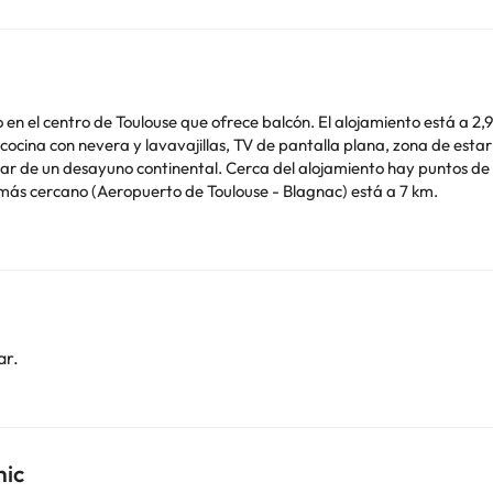
o en el centro de Toulouse que ofrece balcón. El alojamiento está a 2,9
más cercano (Aeropuerto de Toulouse - Blagnac) está a 7 km.
imilares. Informa a con antelación de tu hora prevista de llegada. Para ello, puedes
er la reserva o ponerte en contacto directamente con el alojamiento.
o. Puedes consultar sus tarifas directamente en el establecimiento. 
contáctanos.
ar.
hic