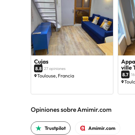
Cujas
Appa
ville
8.8
27 opiniones
8.7
16
Toulouse, Francia
Toulo
Opiniones sobre Amimir.com
Trustpilot
Amimir.com