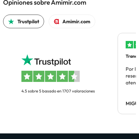
Opiniones sobre Amimir.com
Trustpilot
Amimir.com
Tranqu
Por la
reserv
atenc
4.5 sobre 5 basado en 1707 valoraciones
MIGU