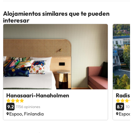
Alojamientos similares que te pueden
interesar
Hanasaari-Hanaholmen
Radiss
9.2
8.7
1156 opiniones
1051
Espoo, Finlandia
Espoo,