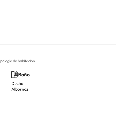
ipología de habitación.
Baño
Ducha
Albornoz