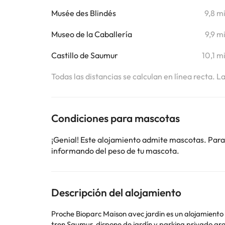
Musée des Blindés
9,8 m
Museo de la Caballería
9,9 m
Castillo de Saumur
10,1 m
Todas las distancias se calculan en línea recta. L
Condiciones para mascotas
¡Genial! Este alojamiento admite mascotas. Para
informando del peso de tu mascota.
Descripción del alojamiento
Proche Bioparc Maison avec jardin es un alojamiento c
tren Saumur, dispone de jardín y parking privado gratis. Esta casa o chalet dispone de 6 dormitorios, cocina con nevera y lavavajillas, TV de pantalla plana, zona 