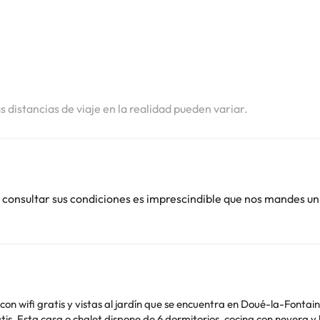
i
i
i
as distancias de viaje en la realidad pueden variar.
 consultar sus condiciones es imprescindible que nos mandes un
on wifi gratis y vistas al jardín que se encuentra en Doué-la-Fontai
de estar y 2