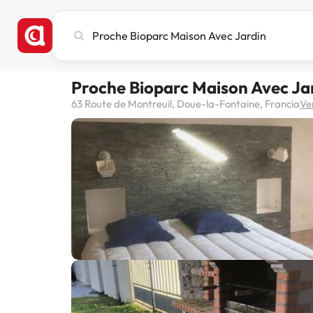
Busca
ciudad,
hotel
o
Proche Bioparc Maison Avec Ja
destino
63 Route de Montreuil, Doue-la-Fontaine, Francia
Ve