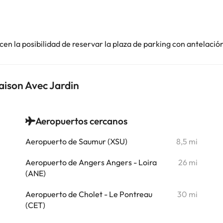
en la posibilidad de reservar la plaza de parking con antelació
aison Avec Jardin
Aeropuertos cercanos
i
Aeropuerto de Saumur (XSU)
8,5 mi
i
Aeropuerto de Angers Angers - Loira
26 mi
i
(ANE)
i
Aeropuerto de Cholet - Le Pontreau
30 mi
(CET)
i