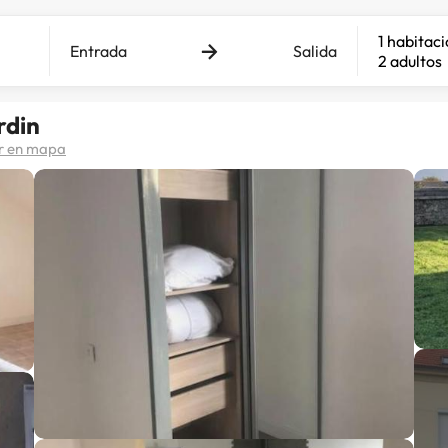
1 habitac
Entrada
Salida
2 adultos
rdin
r en mapa