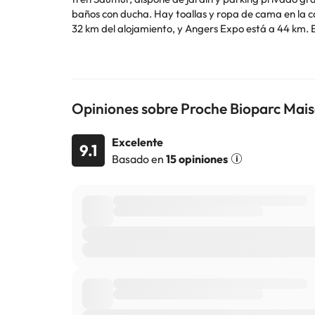
baños con ducha. Hay toallas y ropa de cama en la casa o chalet. Hay terraza en este alojamiento y en la zona se puede practicar senderis
32 km del alojamiento, y Angers Expo está a 44 km. E
En este alojamiento no se pueden celebrar despedidas de soltero o soltera ni fiestas s
utilizar el apartado de peticiones especiales al hac
la reserva. Gestionado por un particular
Opiniones sobre Proche Bioparc Mais
Algunos de los servicios detallados pueden ser de pag
cambios por parte del alojamiento. Si tienes dudas, 
Excelente
9.1
Basado en
15 opiniones