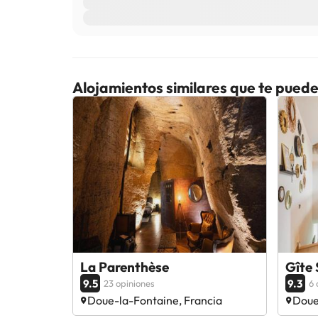
Alojamientos similares que te puede
La Parenthèse
Gîte 
9.5
9.3
23 opiniones
6 
Doue-la-Fontaine, Francia
Doue