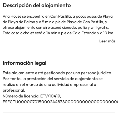
Descripción del alojamiento
Ana House se encuentra en Can Pastilla, a pocos pasos de Playa
de Playa de Palma y a 5 min a pie de Playa de Can Pastilla, y
ofrece alojamiento con aire acondicionado, patio y wifi gratis.
Esta casa o chalet está a 14 min a pie de Cala Estancia y a 10 km
de Club Náutico de Palma. La casa o chalet tiene 4 dormitorios, 2
baños, ropa de cama, toallas, TV, cocina totalmente equipada y
terraza con vistas al mar. Hay barbacoa en el propio
alojamiento, y se puede practicar ciclismo cerca. Puerto de
Palma de Mallorca está a 10 km del alojamiento, y Campo de
Información legal
golf Son Vida está a 17 km. El aeropuerto (Aeropuerto de Palma
de Mallorca - Son Sant Joan) está a 2 km.
Este alojamiento está gestionado por una persona jurídica.
Informa a con antelación de tu hora prevista de llegada. Para
Por tanto, la prestación del servicio de alojamiento se
ello, puedes utilizar el apartado de peticiones especiales al hacer
realiza en el marco de una actividad empresarial o
la reserva o ponerte en contacto directamente con el
profesional.
alojamiento. Los datos de contacto aparecen en la confirmación
Número de licencia: ETV/10419,
de la reserva. En este alojamiento no se pueden celebrar
ESFCTU0000070150002448380000000000000000000E
despedidas de soltero o soltera ni fiestas similares.