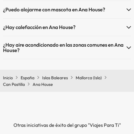
El Ana House dispone de Wi-Fi.
¿Puedo alojarme con mascota en Ana House?
En Ana House no se admiten mascotas.
¿Hay calefacción en Ana House?
Sí, Ana House tiene calefacción en las zonas comunes.
¿Hay aire acondicionado en las zonas comunes en Ana
House?
Sí, Ana House tiene aire acondicionado en las zonas comunes.
Inicio
España
Islas Baleares
Mallorca (Isla)
Can Pastilla
Ana House
Otras iniciativas de éxito del grupo "Viajes Para Ti"