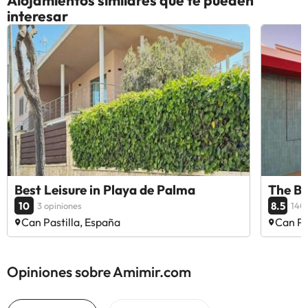
Alojamientos similares que te pueden
interesar
Best Leisure in Playa de Palma
The Bo
10
8.5
3 opiniones
140
Can Pastilla, España
Can Pa
Opiniones sobre Amimir.com