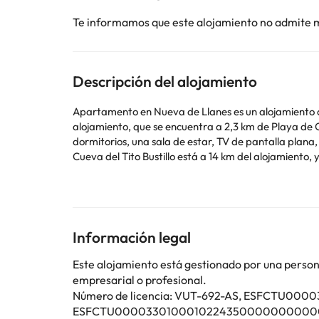
Te informamos que este alojamiento no admite 
Descripción del alojamiento
Apartamento en Nueva de Llanes es un alojamiento c
alojamiento, que se encuentra a 2,3 km de Playa de Cuevas del Mar, ofrece bar y parkin
dormitorios, una sala de estar, TV de pantalla plana,
Cueva del Tito Bustillo está a 14 km del alojamiento
Informa a con antelación de tu hora prevista de llegada. Para ello, puedes utilizar el apartado de peticiones especiales al hacer la reserva o ponerte en contacto
directamente con el alojamiento. Los datos de conta
Algunos de los servicios detallados pueden ser de pag
Información legal
cambios por parte del alojamiento. Si tienes dudas, 
Este alojamiento está gestionado por una persona 
empresarial o profesional.
Número de licencia: VUT-692-AS, ESFCTU
ESFCTU0000330100010224350000000000