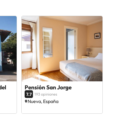
del
Pensión San Jorge
7.7
193 opiniones
Nueva, España