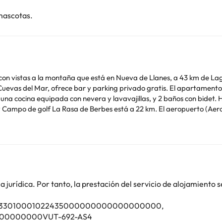
mascotas.
on vistas a la montaña que está en Nueva de Llanes, a 43 km de Lag
g privado gratis. El apartamento cuenta con patio y vistas a la ciudad, y dispone de 2
 una cocina equipada con nevera y lavavajillas, y 2 baños con bidet. 
, y Campo de golf La Rasa de Berbes está a 22 km. El aeropuerto (Ae
cto aparecen en la confirmación de la reserva. Gestionado por un pa
o. Puedes consultar sus tarifas directamente en el establecimiento. 
contáctanos.
jurídica. Por tanto, la prestación del servicio de alojamiento s
000033010001022435000000000000000000,
00000000VUT-692-AS4