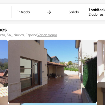
1 habitac
Entrada
Salida
2 adultos
nes
erta, 3A,, Nueva, España
Ver en mapa