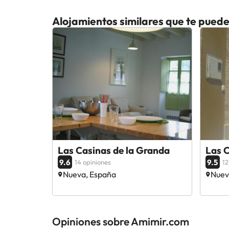
Alojamientos similares que te puede
Las Casinas de la Granda
Las C
9.6
9.5
14 opiniones
12
Nueva, España
Nuev
Opiniones sobre Amimir.com