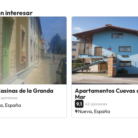
n interesar
asinas de la Granda
Apartamentos Cuevas 
Mar
 opiniones
9.1
42 opiniones
a, España
Nueva, España