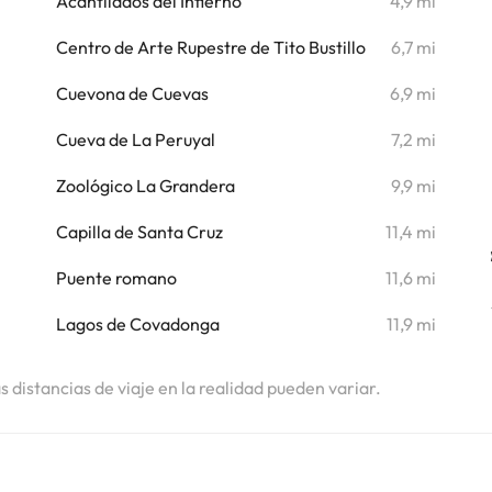
i
Acantilados del Infierno
4,9 mi
i
Centro de Arte Rupestre de Tito Bustillo
6,7 mi
Cuevona de Cuevas
6,9 mi
Cueva de La Peruyal
7,2 mi
Zoológico La Grandera
9,9 mi
Capilla de Santa Cruz
11,4 mi
Puente romano
11,6 mi
Lagos de Covadonga
11,9 mi
as distancias de viaje en la realidad pueden variar.