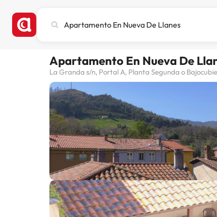
Busca
ciudad,
hotel
o
Apartamento En Nueva De Lla
destino
La Granda s/n, Portal A, Planta Segunda o Bajocubi