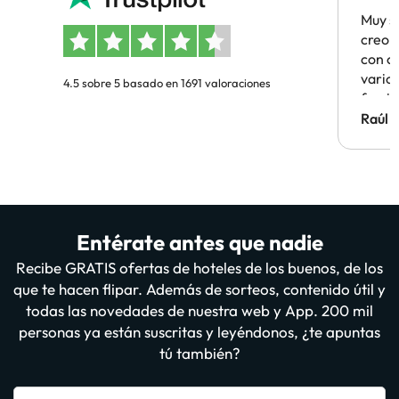
Muy s
creo 
con c
vario
4.5 sobre 5 basado en 1691 valoraciones
famil
Hotel 
Raúl 
vuestr
Entérate antes que nadie
Recibe GRATIS ofertas de hoteles de los buenos, de los
que te hacen flipar. Además de sorteos, contenido útil y
todas las novedades de nuestra web y App. 200 mil
personas ya están suscritas y leyéndonos, ¿te apuntas
tú también?