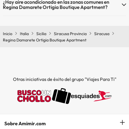
¿Hay aire acondicionado en las zonas comunes en
mascotas.
Regina Damarete Ortigia Boutique Apartment?
Sí, Regina Damarete Ortigia Boutique Apartment tiene aire
acondicionado en las zonas comunes.
Inicio
Italia
Sicilia
Siracusa Provincia
Siracusa
Regina Damarete Ortigia Boutique Apartment
Otras iniciativas de éxito del grupo "Viajes Para Ti"
Sobre Amimir.com