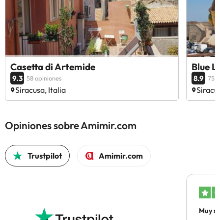
Casetta di Artemide
Blue L
9.3
8.9
58 opiniones
75 o
Siracusa, Italia
Siracus
Opiniones sobre Amimir.com
Trustpilot
Amimir.com
Muy sa