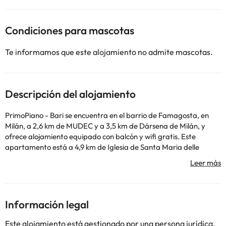
Condiciones para mascotas
Te informamos que este alojamiento no admite mascotas.
Descripción del alojamiento
PrimoPiano - Bari se encuentra en el barrio de Famagosta, en
Milán, a 2,6 km de MUDEC y a 3,5 km de Dársena de Milán, y
ofrece alojamiento equipado con balcón y wifi gratis. Este
apartamento está a 4,9 km de Iglesia de Santa Maria delle
Grazie y a 4,9 km de La Última Cena de Leonardo da Vinci. El
apartamento de 1 dormitorio cuenta con sala de estar con TV de
pantalla plana, cocina totalmente equipada con nevera y horno,
y 1 baño con bidet. Hay toallas y ropa de cama en el
apartamento. Museo Del Novecento está a 5,1 km del
Información legal
alojamiento, y San Maurizio al Monastero Maggiore está a 5,7
km. El aeropuerto (Aeropuerto de Milán - Linate) está a 12 km.
Este alojamiento está gestionado por una persona jurídica.