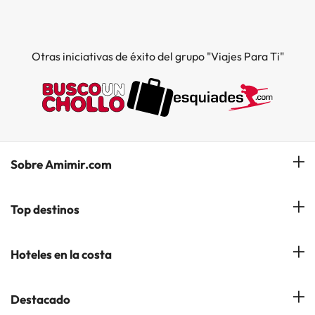
Otras iniciativas de éxito del grupo "Viajes Para Ti"
Sobre Amimir.com
¿Quiénes somos?
Top destinos
Opiniones de nuestros clientes
Hoteles en Salou
Hoteles en la costa
Gestionar mi reserva
Hoteles en Lloret de Mar
Blog de Amimir.com
Hoteles en la Costa Azahar
Destacado
Hoteles en Andorra la Vella