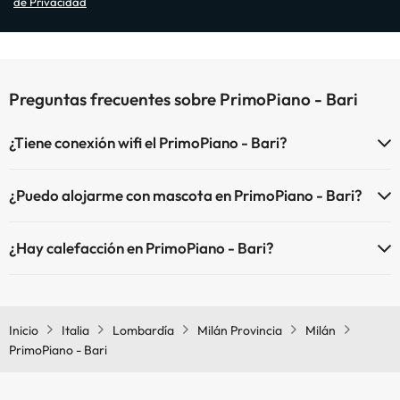
de Privacidad
Preguntas frecuentes sobre PrimoPiano - Bari
¿Tiene conexión wifi el PrimoPiano - Bari?
El PrimoPiano - Bari dispone de Wi-Fi.
¿Puedo alojarme con mascota en PrimoPiano - Bari?
En PrimoPiano - Bari no se admiten mascotas.
¿Hay calefacción en PrimoPiano - Bari?
Sí, PrimoPiano - Bari tiene calefacción en las zonas comunes.
Inicio
Italia
Lombardía
Milán Provincia
Milán
PrimoPiano - Bari