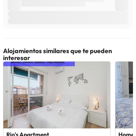
Alojamientos similares que te pueden
interesar
Rio's Apartment
Home