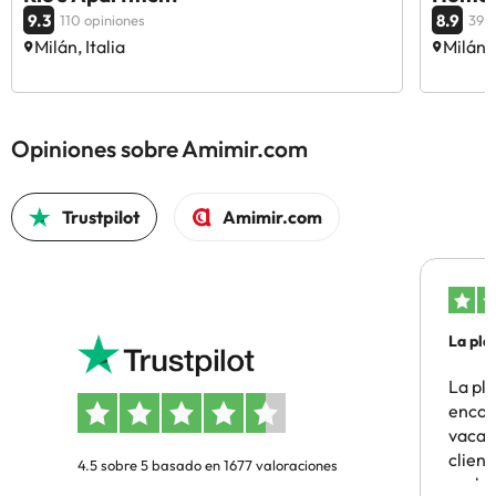
9.3
8.9
110 opiniones
39 o
Milán, Italia
Milán, 
Opiniones sobre Amimir.com
Trustpilot
Amimir.com
La pla
La pl
encon
vacaci
clien
4.5 sobre 5 basado en 1677 valoraciones
probl