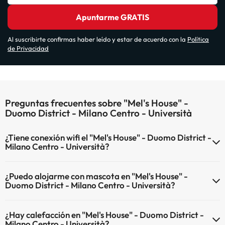
Apuntarme GRATIS
Al suscribirte confirmas haber leído y estar de acuerdo con la
Política
de Privacidad
Preguntas frecuentes sobre "Mel's House" -
Duomo District - Milano Centro - Università
¿Tiene conexión wifi el "Mel's House" - Duomo District -
Milano Centro - Università?
El "Mel's House" - Duomo District - Milano Centro - Università
¿Puedo alojarme con mascota en "Mel's House" -
dispone de Wi-Fi.
Duomo District - Milano Centro - Università?
En "Mel's House" - Duomo District - Milano Centro - Università no se
¿Hay calefacción en "Mel's House" - Duomo District -
admiten mascotas.
Milano Centro - Università?