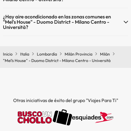
Sí, "Mel's House" - Duomo District - Milano Centro - Università tiene
¿Hay aire acondicionado en las zonas comunes en
calefacción en las zonas comunes.
"Mel's House" - Duomo District - Milano Centro -
Università?
Sí, "Mel's House" - Duomo District - Milano Centro - Università tiene
aire acondicionado en las zonas comunes.
Inicio
Italia
Lombardía
Milán Provincia
Milán
"Mel's House" - Duomo District - Milano Centro - Università
Otras iniciativas de éxito del grupo "Viajes Para Ti"