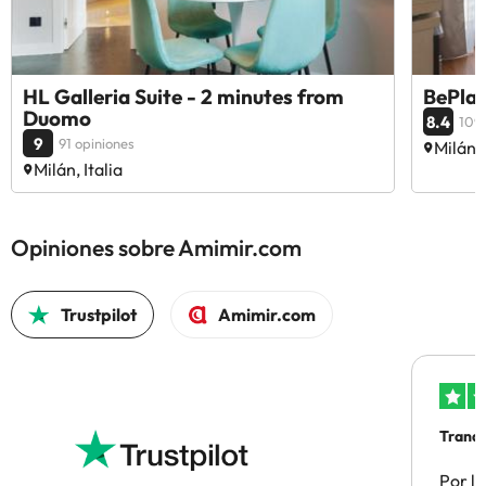
HL Galleria Suite - 2 minutes from
BePlac
Duomo
8.4
109 
9
91 opiniones
Milán, 
Milán, Italia
Opiniones sobre Amimir.com
Trustpilot
Amimir.com
Tranqu
Por la