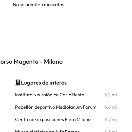
No se admiten mascotas
Corso Magenta - Milano
Lugares de interés
i
Instituto Neurológico Carlo Besta
3,2 mi
i
Pabellón deportivo Mediolanum Forum
4,6 mi
i
Centro de exposiciones Fiera Milano
5,7 mi
i
Museo histórico de Alfa Romeo
8,6 mi