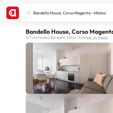
Busca
ciudad,
hotel
o
Bandello House, Corso Magenta
destino
4/1 Via Matteo Bandello, Milán, Italia
Ver en mapa