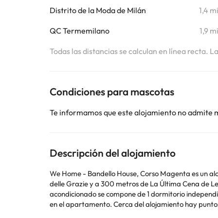
Distrito de la Moda de Milán
1,4 m
QC Termemilano
1,9 m
Todas las distancias se calculan en línea recta. L
Condiciones para mascotas
Te informamos que este alojamiento no admite 
Descripción del alojamiento
We Home - Bandello House, Corso Magenta es un alojami
delle Grazie y a 300 metros de La Última Cena de Leonardo da
acondicionado se compone de 1 dormitorio independie
en el apartamento. Cerca del alojamiento hay puntos de interés como San Maurizio al Monastero Maggiore, Castillo Sforzesco y Dársena de Milán. El aeropuerto (Aeropuerto
de Milán - Linate) está a 11 km.