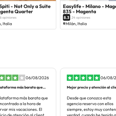
piti - Not Only a Suite
Easylife - Milano - Mag
agenta Quarter
83S - Magenta
8.3
6 opiniones
24 opiniones
, Italia
Milán, Italia
06/08/2026
06/08/
lataforma más barata que
Mejor precio y atención al cli
lataforma más barata que
Desde que conozco esta
ncontrado a la hora de
agencia reservo con ellos
rvar mis vacaciones. El
siempre, estoy muy conten
icio de atención al cliente
verdad, cuando he tenido 