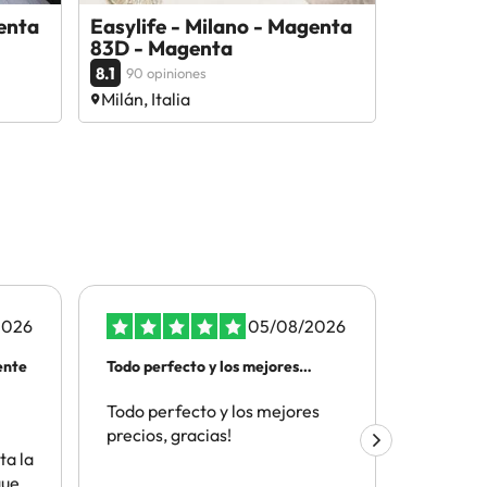
enta
Easylife - Milano - Magenta
83D - Magenta
8.1
90 opiniones
Milán, Italia
2026
05/08/2026
ente
Todo perfecto y los mejores
ATENCIO
precios
TELEFON
Todo perfecto y los mejores
Por la t
precios, gracias!
el depar
ta la
cliente y
que
aceptaci