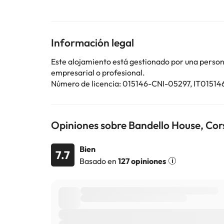
En este alojamiento no se pueden celebrar despedidas 
Algunos de los servicios detallados pueden ser de pag
Información legal
cambios por parte del alojamiento. Si tienes dudas, 
Este alojamiento está gestionado por una persona 
empresarial o profesional.
Número de licencia: 015146-CNI-05297, IT015
Opiniones sobre Bandello House, Co
Bien
7.7
Basado en
127 opiniones