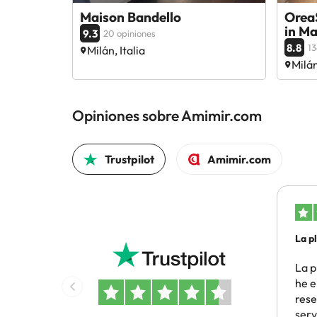
Maison Bandello
OreaS
in M
9.3
20 opiniones
8.8
13
Milán, Italia
Milán
Opiniones sobre Amimir.com
Trustpilot
Amimir.com
La p
he…
La p
he e
rese
serv