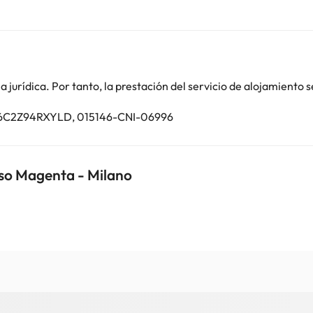
de soltero o soltera ni fiestas similares. Gestionado por un particul
o. Puedes consultar sus tarifas directamente en el establecimiento. 
contáctanos.
jurídica. Por tanto, la prestación del servicio de alojamiento s
146C2Z94RXYLD, 015146-CNI-06996
rso Magenta - Milano