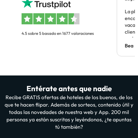
La pl
encon
vacaci
clien
4.5 sobre 5 basado en 1677 valoraciones
probl
antes.
Bea
Entérate antes que nadie
Recibe GRATIS ofertas de hoteles de los buenos, de los
que te hacen flipar. Además de sorteos, contenido útil y
todas las novedades de nuestra web y App. 200 mil
personas ya están suscritas y leyéndonos, ¿te apuntas
tú también?