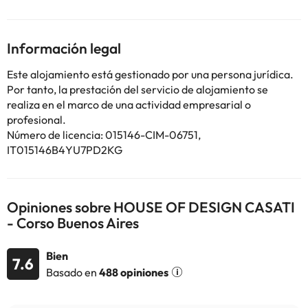
Estación de metro San Babila y Montenapoleone Metro Station.
El aeropuerto (Aeropuerto de Milán - Linate) está a 7 km, y el
alojamiento ofrece servicio de traslado de pago para ir o volver
Información legal
del aeropuerto.
En este alojamiento no se pueden celebrar despedidas de soltero
Este alojamiento está gestionado por una persona jurídica.
o soltera ni fiestas similares.
Por tanto, la prestación del servicio de alojamiento se
realiza en el marco de una actividad empresarial o
profesional.
Algunos de los servicios detallados pueden ser de pago. Puedes
Número de licencia: 015146-CIM-06751,
consultar sus tarifas directamente en el establecimiento. Toda la
información de esta ficha está sujeta a cambios por parte del
IT015146B4YU7PD2KG
alojamiento. Si tienes dudas, contáctanos.
Opiniones sobre HOUSE OF DESIGN CASATI
- Corso Buenos Aires
Bien
7.6
Basado en
488 opiniones