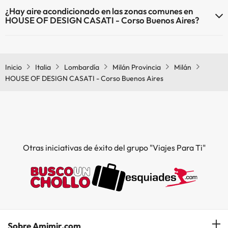
Sí, HOUSE OF DESIGN CASATI - Corso Buenos Aires tiene
¿Hay aire acondicionado en las zonas comunes en
calefacción en las zonas comunes.
HOUSE OF DESIGN CASATI - Corso Buenos Aires?
Sí, HOUSE OF DESIGN CASATI - Corso Buenos Aires tiene aire
acondicionado en las zonas comunes.
Inicio
Italia
Lombardía
Milán Provincia
Milán
HOUSE OF DESIGN CASATI - Corso Buenos Aires
Otras iniciativas de éxito del grupo "Viajes Para Ti"
Sobre Amimir.com