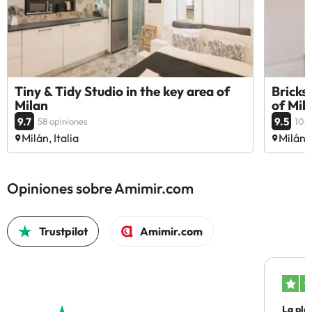
Tiny & Tidy Studio in the key area of
Bricks
Milan
of Mil
9.7
9.5
58 opiniones
108 
Milán, Italia
Milán, 
Opiniones sobre Amimir.com
Trustpilot
Amimir.com
La pla