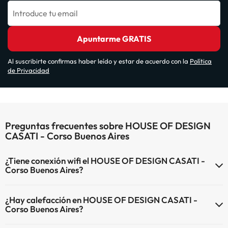
Introduce tu email
Apuntarme GRATIS
Al suscribirte confirmas haber leído y estar de acuerdo con la
Política
de Privacidad
Preguntas frecuentes sobre HOUSE OF DESIGN
CASATI - Corso Buenos Aires
¿Tiene conexión wifi el HOUSE OF DESIGN CASATI -
Corso Buenos Aires?
El HOUSE OF DESIGN CASATI - Corso Buenos Aires dispone de Wi-
¿Hay calefacción en HOUSE OF DESIGN CASATI -
Fi.
Corso Buenos Aires?