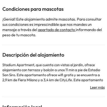
Condiciones para mascotas
¡Genial! Este alojamiento admite mascotas. Para consultar
sus condiciones es imprescindible que nos mandes un
mensaje a través del
apartado de contacto
informando del
peso de tu mascota.
Descripción del alojamiento
Stadium Apartment, que cuenta con vistas al jardín, ofrece
alojamiento con terraza y balcón a unos 11 min a pie de Estadio
San Siro. Este apartamento ofrece wifi gratis y se encuentra a
2,9 km de Fiera Milano y a 3,4 km de CityLife. Este apartamento
con aire acondicionado consta de 1 dormitorio independiente,
una sala de estar, una cocina totalmente equipada y 1 baño. Se
ofrece TV de pantalla plana. La Última Cena de Leonardo da
Vinci está a 4,6 km del alojamiento, y Iglesia de Santa Maria delle
Grazie está a 5 km. El aeropuerto (Aeropuerto de Milán - Linate)