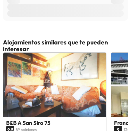
Alojamientos similares que te pueden
interesar
B&B A San Siro 75
Franco
9.5
9
89 opiniones
134 