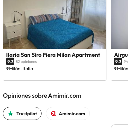
Ilaria San Siro Fiera Milan Apartment
Airgue
9.3
9.3
82 opiniones
94 o
Milán, Italia
Milán, 
Opiniones sobre Amimir.com
Trustpilot
Amimir.com