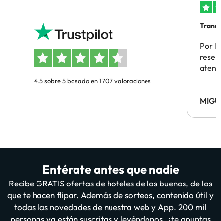
Tranqu
Por la
reserv
atenc
4.5 sobre 5 basado en 1707 valoraciones
MIGU
Entérate antes que nadie
Recibe GRATIS ofertas de hoteles de los buenos, de los
que te hacen flipar. Además de sorteos, contenido útil y
todas las novedades de nuestra web y App. 200 mil
personas ya están suscritas y leyéndonos, ¿te apuntas