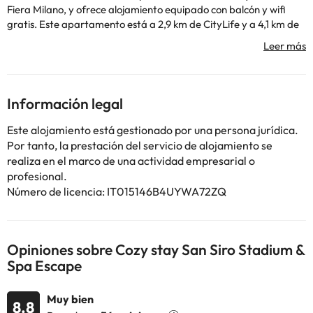
Fiera Milano, y ofrece alojamiento equipado con balcón y wifi
gratis. Este apartamento está a 2,9 km de CityLife y a 4,1 km de
La Última Cena de Leonardo da Vinci. Este apartamento con
aire acondicionado se compone de 1 dormitorio independiente,
una sala de estar, una cocina totalmente equipada con nevera y
lavavajillas, y 1 baño. Hay toallas y ropa de cama en el
apartamento. MUDEC está a 4,5 km del alojamiento, y Iglesia de
Información legal
Santa Maria delle Grazie está a 4,5 km. El aeropuerto
(Aeropuerto de Milán - Linate) está a 15 km.
Este alojamiento está gestionado por una persona jurídica.
En este alojamiento no se pueden celebrar despedidas de soltero
Por tanto, la prestación del servicio de alojamiento se
o soltera ni fiestas similares.
realiza en el marco de una actividad empresarial o
profesional.
Número de licencia: IT015146B4UYWA72ZQ
Algunos de los servicios detallados pueden ser de pago. Puedes
consultar sus tarifas directamente en el establecimiento. Toda la
información de esta ficha está sujeta a cambios por parte del
alojamiento. Si tienes dudas, contáctanos.
Opiniones sobre Cozy stay San Siro Stadium &
Spa Escape
Muy bien
8.8