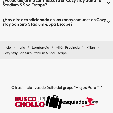
¿Puedo alojarme con mascota en Cozy stay San Siro
Stadium & Spa Escape?
En Cozy stay San Siro Stadium & Spa Escape no se admiten
¿Hay aire acondicionado en las zonas comunes en Cozy
mascotas.
stay San Siro Stadium & Spa Escape?
Sí, Cozy stay San Siro Stadium & Spa Escape tiene aire
acondicionado en las zonas comunes.
Inicio
Italia
Lombardía
Milán Provincia
Milán
Cozy stay San Siro Stadium & Spa Escape
Otras iniciativas de éxito del grupo "Viajes Para Ti"