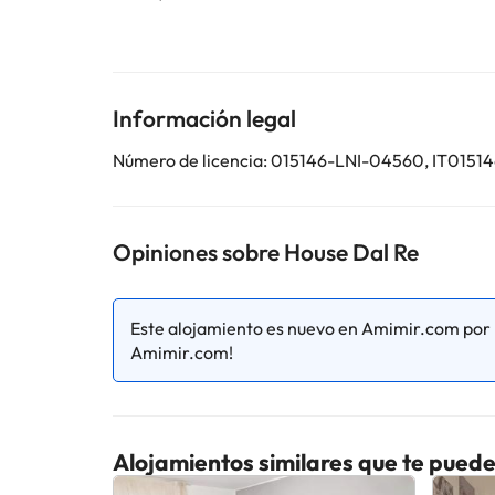
En este alojamiento no se pueden celebrar despedidas de soltero o soltera ni fiestas s
utilizar el apartado de peticiones especiales al hac
la reserva. Los huéspedes deberán mostrar un documen
peticiones especiales están sujetas a disponibilida
Información legal
Algunos de los servicios detallados pueden ser de pag
Número de licencia: 015146-LNI-04560, IT01
cambios por parte del alojamiento. Si tienes dudas, 
Opiniones sobre House Dal Re
Este alojamiento es nuevo en Amimir.com por l
Amimir.com!
Alojamientos similares que te puede