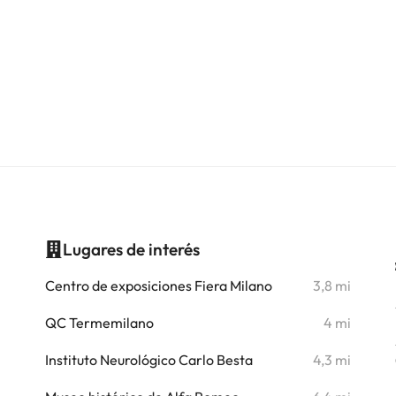
Lugares de interés
i
Centro de exposiciones Fiera Milano
3,8 mi
i
QC Termemilano
4 mi
i
Instituto Neurológico Carlo Besta
4,3 mi