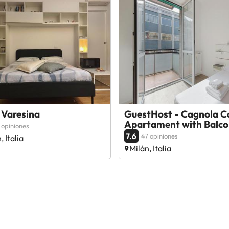
 Varesina
GuestHost - Cagnola C
Apartament with Balco
 opiniones
7.6
47 opiniones
, Italia
Milán, Italia