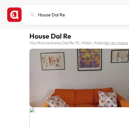
Busca
ciudad,
hotel
o
House Dal Re
destino
Via Marcantonio Dal Re 10, Milán, Italia
Ver en mapa