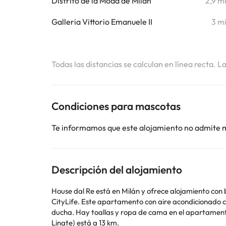
Distrito de la Moda de Milán
2,9 m
Galleria Vittorio Emanuele II
3 m
Todas las distancias se calculan en línea recta. L
Condiciones para mascotas
Te informamos que este alojamiento no admite 
Descripción del alojamiento
House dal Re está en Milán y ofrece alojamiento con b
CityLife. Este apartamento con aire acondicionado consta de 1 dormitorio, una sala de estar, una cocina totalmente equipada con nevera y hervidor, y 1 baño con bidet y
ducha. Hay toallas y ropa de cama en el apartamento. Arena Civica está a 3,6 km del alojamiento, y Estadio San Siro está a 3,9 km. El aeropuerto (Aeropuerto d
Linate) está a 13 km.