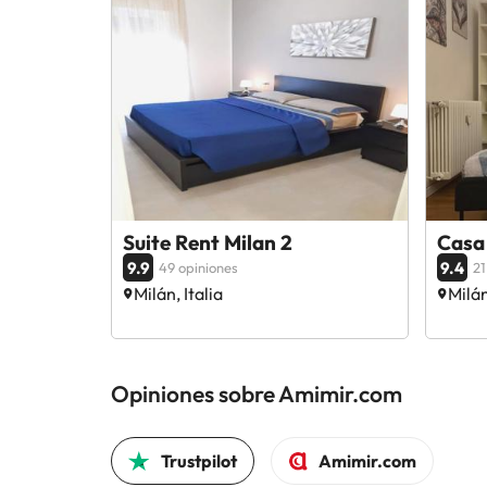
Suite Rent Milan 2
Casa
9.9
9.4
49 opiniones
21
Milán, Italia
Milán
Opiniones sobre Amimir.com
Trustpilot
Amimir.com