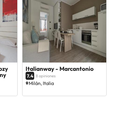
ozy
Italianway - Marcantonio
ny
7.4
8 opiniones
Milán, Italia