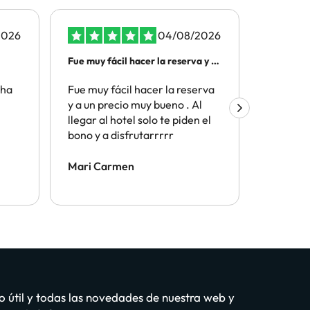
2026
04/08/2026
Fue muy fácil hacer la reserva y a
Todo senc
un…
 ha
Fue muy fácil hacer la reserva
Todo sen
y a un precio muy bueno . Al
el proce
llegar al hotel solo te piden el
bono y a disfrutarrrrr
Mari Carmen
julian m
o útil y todas las novedades de nuestra web y