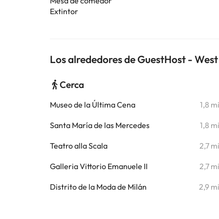
Mesa de comedor
Extintor
Los alrededores de GuestHost - West
Cerca
Museo de la Última Cena
1,8 m
Santa María de las Mercedes
1,8 m
Teatro alla Scala
2,7 m
Galleria Vittorio Emanuele II
2,7 m
Distrito de la Moda de Milán
2,9 m