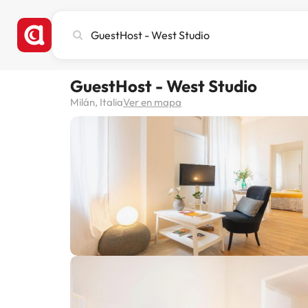
Busca
ciudad,
hotel
o
GuestHost - West Studio
destino
Milán, Italia
Ver en mapa