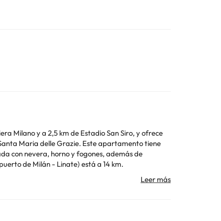
iera Milano y a 2,5 km de Estadio San Siro, y ofrece
Grazie. Este apartamento tiene
ipada con nevera, horno y fogones, además de
opuerto de Milán - Linate) está a 14 km.
 Los datos de contacto aparecen en la confirmación de
Toda la información de esta ficha está sujeta a