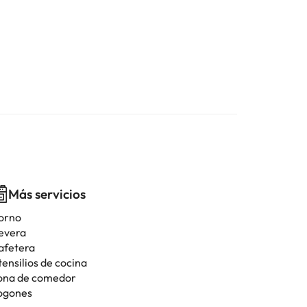
Más servicios
orno
evera
afetera
tensilios de cocina
ona de comedor
ogones