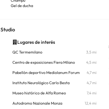
Champú
Gel de ducha
 Studio
Lugares de interés
i
QC Termemilano
3,5 mi
i
Centro de exposiciones Fiera Milano
4,5 mi
i
Pabellón deportivo Mediolanum Forum
4,7 mi
i
Instituto Neurológico Carlo Besta
4,7 mi
i
Museo histórico de Alfa Romeo
7,4 mi
Autodromo Nazionale Monza
12,4 mi