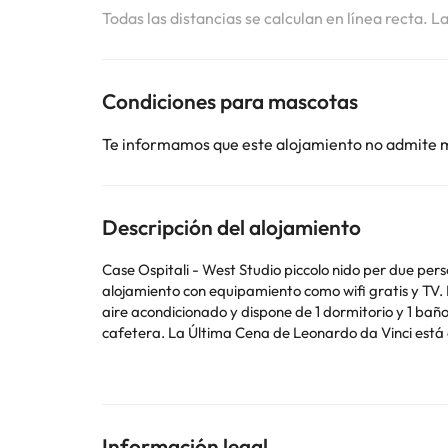
Todas las distancias se calculan en línea recta. L
Condiciones para mascotas
Te informamos que este alojamiento no admite 
Descripción del alojamiento
Case Ospitali - West Studio piccolo nido per due perso
alojamiento con equipamiento como wifi gratis y TV. Este apa
aire acondicionado y dispone de 1 dormitorio y 1 bañ
cafetera. La Última Cena de Leonardo da Vinc
En este alojamiento no se pueden celebrar despedidas de soltero o soltera ni fiestas s
utilizar el apartado de peticiones especiales al hac
la reserva.
Información legal
Algunos de los servicios detallados pueden ser de pag