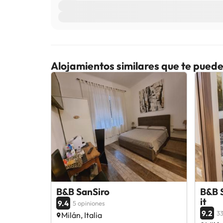
Alojamientos similares que te puede
B&B SanSiro
B&B 
it
9.4
5 opiniones
9.2
33
Milán, Italia