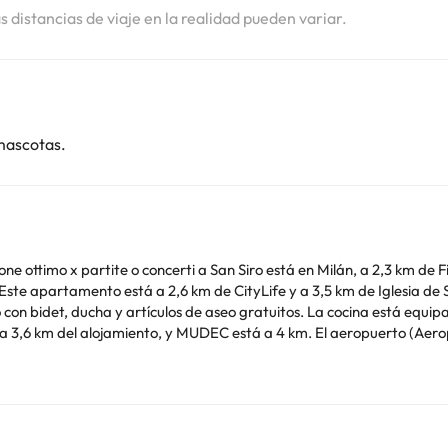
as distancias de viaje en la realidad pueden variar.
mascotas.
ne ottimo x partite o concerti a San Siro está en Milán, a 2,3 km de F
rtamento está a 2,6 km de CityLife y a 3,5 km de Iglesia de Santa Maria delle 
o con bidet, ducha y artículos de aseo gratuitos. La cocina está equ
i está a 3,6 km del alojamiento, y MUDEC está a 4 km. El aeropuerto (Aer
imilares. Informa a con antelación de tu hora prevista de llegada. Para ello, puedes
er la reserva o ponerte en contacto directamente con el alojamiento.
o. Puedes consultar sus tarifas directamente en el establecimiento. 