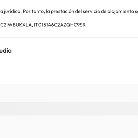
contáctanos.
jurídica. Por tanto, la prestación del servicio de alojamiento s
5146C2IWBUKXLA, IT015146C2AZQHC9SR
udio