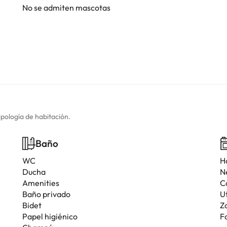
No se admiten mascotas
ipología de habitación.
Baño
WC
H
Ducha
N
Amenities
C
Baño privado
U
Bidet
Z
Papel higiénico
F