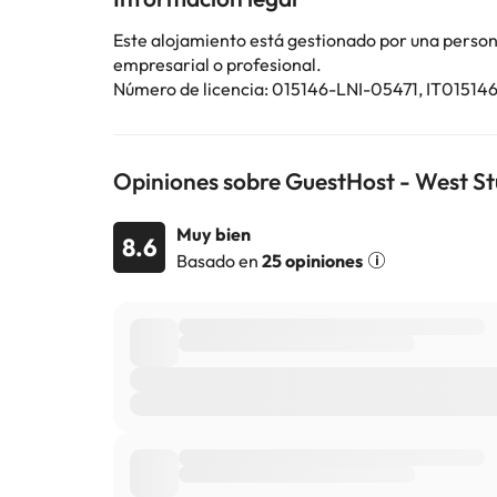
cambios por parte del alojamiento. Si tienes dudas, 
Este alojamiento está gestionado por una persona 
empresarial o profesional.
Número de licencia: 015146-LNI-05471, IT01
Opiniones sobre GuestHost - West St
Muy bien
8.6
Basado en
25 opiniones