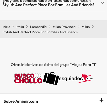
¿Hay aire acondicionado en las zonas comunes en
calefacción en las zonas comunes.
Stylish And Perfect Place For Families And Friends?
Sí, Stylish And Perfect Place For Families And Friends tiene aire
acondicionado en las zonas comunes.
Inicio
Italia
Lombardía
Milán Provincia
Milán
Stylish And Perfect Place For Families And Friends
Otras iniciativas de éxito del grupo "Viajes Para Ti"
Sobre Amimir.com