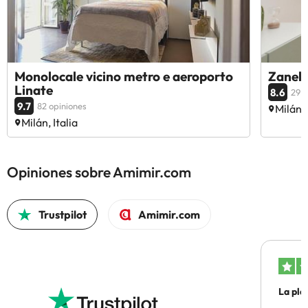
Monolocale vicino metro e aeroporto
Zanell
Linate
8.6
29 o
9.7
82 opiniones
Milán, 
Milán, Italia
Opiniones sobre Amimir.com
Trustpilot
Amimir.com
La pla