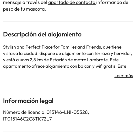
mensaje a través del
apartado de contacto
informando del
peso de tu mascota.
Descripción del alojamiento
Stylish and Perfect Place for Families and Friends, que tiene
vistas a la ciudad, dispone de alojamiento con terraza y hervidor,
y está a unos 2,8 km de Estación de metro Lambrate. Este
apartamento ofrece alojamiento con balcón y wifi gratis. Este
apartamento con aire acondicionado consta de 2 dormitorios,
una sala de estar, una cocina totalmente equipada con nevera y
cafetera, y 2 baños con bidet y ducha. Hay toallas y ropa de
cama en el apartamento. Villa Necchi Campiglio está a 3 km del
alojamiento, y Estación de metro San Babila está a 3,2 km. El
Información legal
aeropuerto (Aeropuerto de Milán - Linate) está a 4 km.
En este alojamiento no se pueden celebrar despedidas de soltero
Número de licencia: 015146-LNI-05328,
o soltera ni fiestas similares. Gestionado por un particular
IT015146C2C8TK72L7
Algunos de los servicios detallados pueden ser de pago. Puedes