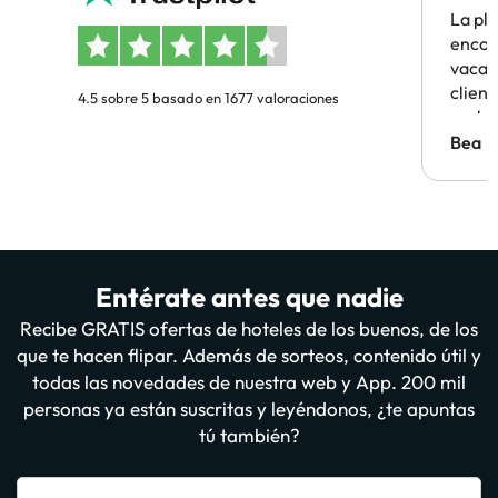
La pl
encon
vacaci
clien
4.5 sobre 5 basado en 1677 valoraciones
probl
antes.
Bea
Entérate antes que nadie
Recibe GRATIS ofertas de hoteles de los buenos, de los
que te hacen flipar. Además de sorteos, contenido útil y
todas las novedades de nuestra web y App. 200 mil
personas ya están suscritas y leyéndonos, ¿te apuntas
tú también?