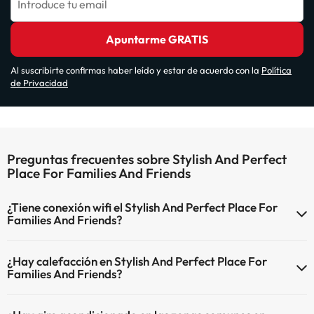
Introduce tu email
Apuntarme GRATIS
Al suscribirte confirmas haber leído y estar de acuerdo con la
Política
de Privacidad
Preguntas frecuentes sobre Stylish And Perfect
Place For Families And Friends
¿Tiene conexión wifi el Stylish And Perfect Place For
Families And Friends?
El Stylish And Perfect Place For Families And Friends dispone de Wi-
¿Hay calefacción en Stylish And Perfect Place For
Fi.
Families And Friends?
Sí, Stylish And Perfect Place For Families And Friends tiene