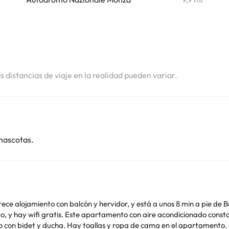
i
i
i
as distancias de viaje en la realidad pueden variar.
mascotas.
ofrece alojamiento con balcón y hervidor, y está a unos 8 min a pie de
de 1 dormitorio, una sala de estar, una cocina
. Hay toallas y ropa de cama en el apartamento. GAM Milano está a 3,1 km del alojamiento, y