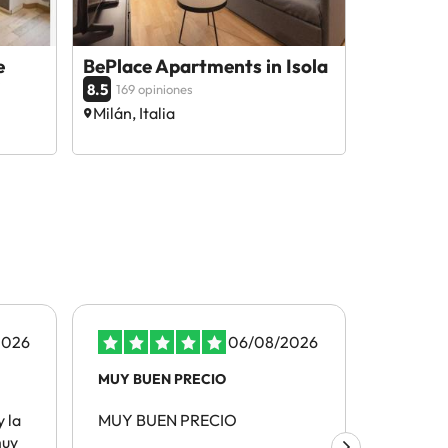
e
BePlace Apartments in Isola
8.5
169 opiniones
Milán, Italia
2026
06/08/2026
MUY BUEN PRECIO
La atenci
y la
MUY BUEN PRECIO
La atenc
muy
recorda