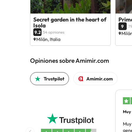
Secret garden in the heart of
Prim
Isola
9
79
9.2
54 opiniones
Milán
Milán, Italia
Opiniones sobre Amimir.com
Trustpilot
Amimir.com
Muy 
gene
Muy 
gene