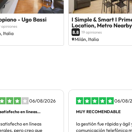
opiano - Ugo Bassi
I Simple & Smart I Prim
Location, Metro Nearby
 opiniones
8.8
19 opiniones
, Italia
Milán, Italia
06/08/2026
06/08/
satisfecho en líneas
MUY RECOMENDABLE
rales
satisfecho en líneas
la gestión fue rápida y ágil 
rales, pero creo que
comunicación telefónica 