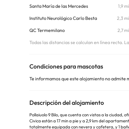
Santa María de las Mercedes
1,9 m
Instituto Neurológico Carlo Besta
2,3 m
QC Termemilano
2,7 m
Todas las distancias se calculan en línea recta. L
Condiciones para mascotas
Te informamos que este alojamiento no admite 
Descripción del alojamiento
Pollaiuolo 9 Bilo, que cuenta con vistas a la ciudad, 
Civica están a 17 min a pie y a 2,9 km del apartamento, y hay wifi gratis. Este apartamento con aire acondicionado consta 
totalmente equipada con nevera y cafetera, y 1 baño con bidet y ducha