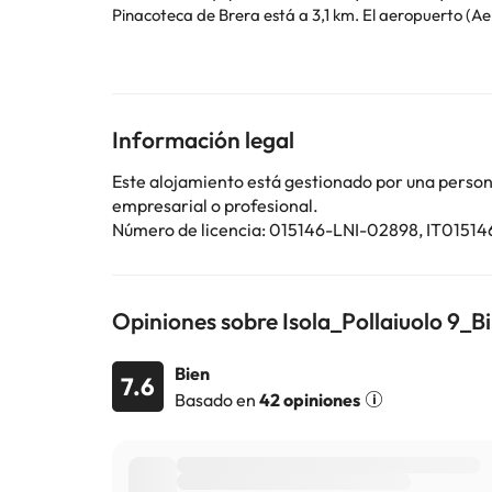
Pinacoteca de Brera está a 3,1 km. El aeropuerto (Ae
En este alojamiento no se pueden celebrar despedidas de soltero o soltera ni fiestas s
utilizar el apartado de peticiones especiales al hac
la reserva. Los huéspedes deberán mostrar un documen
peticiones especiales están sujetas a disponibilida
Información legal
Algunos de los servicios detallados pueden ser de pag
Este alojamiento está gestionado por una persona 
cambios por parte del alojamiento. Si tienes dudas, 
empresarial o profesional.
Número de licencia: 015146-LNI-02898, IT015
Opiniones sobre Isola_Pollaiuolo 9_Bi
Bien
7.6
Basado en
42 opiniones