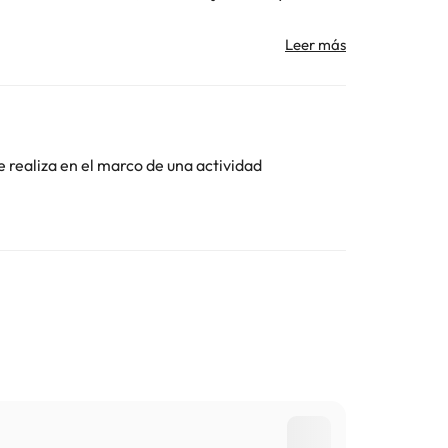
 Los datos de contacto aparecen en la confirmación de
tro de entrada. Ten en cuenta que todas las
Toda la información de esta ficha está sujeta a
e realiza en el marco de una actividad