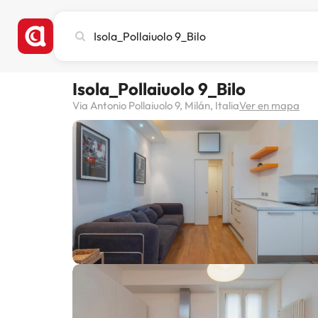
Busca
ciudad,
hotel
o
Isola_Pollaiuolo 9_Bilo
destino
Via Antonio Pollaiuolo 9, Milán, Italia
Ver en mapa