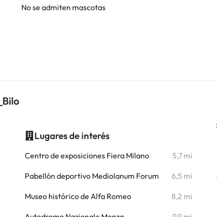
No se admiten mascotas
_Bilo
Lugares de interés
i
Centro de exposiciones Fiera Milano
5,7 mi
i
Pabellón deportivo Mediolanum Forum
6,5 mi
i
Museo histórico de Alfa Romeo
8,2 mi
i
Autodromo Nazionale Monza
9,9 mi