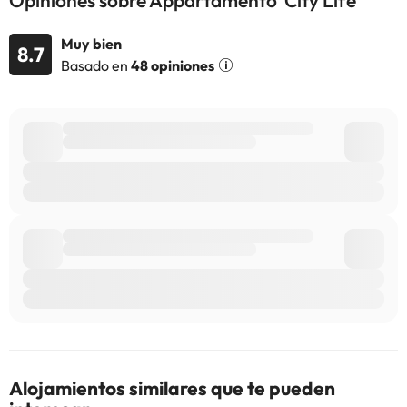
Opiniones sobre Appartamento 'City Life'
alojamiento. Si tienes dudas, contáctanos.
Muy bien
8.7
Basado en
48 opiniones
Alojamientos similares que te pueden