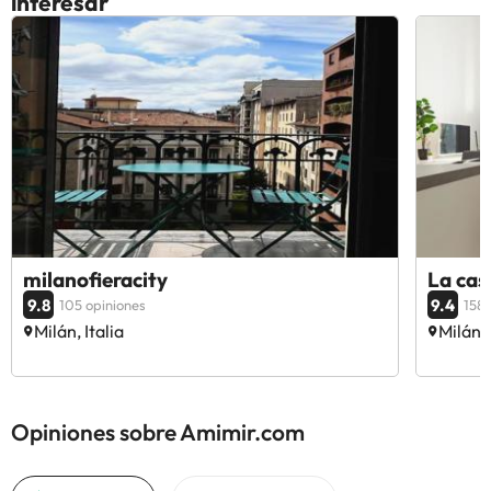
interesar
milanofieracity
La casa
9.8
9.4
105 opiniones
158 
Milán, Italia
Milán, 
Opiniones sobre Amimir.com