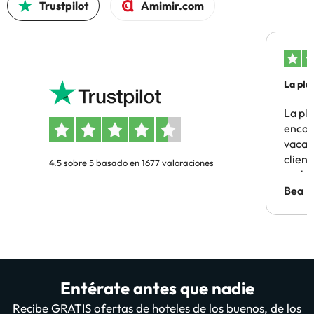
Trustpilot
Amimir.com
La pla
La pl
encon
vacaci
clien
4.5 sobre 5 basado en 1677 valoraciones
probl
antes.
Bea
Entérate antes que nadie
Recibe GRATIS ofertas de hoteles de los buenos, de los