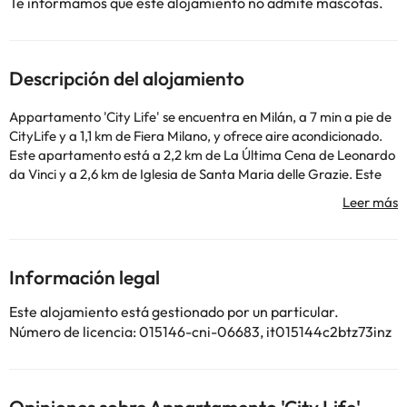
Te informamos que este alojamiento no admite mascotas.
Descripción del alojamiento
Appartamento 'City Life' se encuentra en Milán, a 7 min a pie de
CityLife y a 1,1 km de Fiera Milano, y ofrece aire acondicionado.
Este apartamento está a 2,2 km de La Última Cena de Leonardo
da Vinci y a 2,6 km de Iglesia de Santa Maria delle Grazie. Este
apartamento cuenta con 1 dormitorio, cocina con nevera y
lavavajillas, TV de pantalla plana, zona de estar y 1 baño con
bidet. Hay toallas y ropa de cama en el apartamento. Estadio
San Siro está a 2,8 km del alojamiento, y Arena Civica está a 2,9
km. El aeropuerto (Aeropuerto de Milán - Linate) está a 13 km.
Información legal
En este alojamiento no se pueden celebrar despedidas de soltero
o soltera ni fiestas similares.
Este alojamiento está gestionado por un particular.
Número de licencia: 015146-cni-06683, it015144c2btz73inz
Algunos de los servicios detallados pueden ser de pago. Puedes
consultar sus tarifas directamente en el establecimiento. Toda la
información de esta ficha está sujeta a cambios por parte del