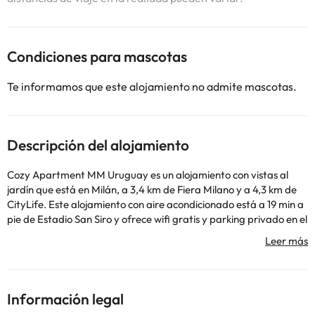
Condiciones para mascotas
Te informamos que este alojamiento no admite mascotas.
Descripción del alojamiento
Cozy Apartment MM Uruguay es un alojamiento con vistas al
jardín que está en Milán, a 3,4 km de Fiera Milano y a 4,3 km de
CityLife. Este alojamiento con aire acondicionado está a 19 min a
pie de Estadio San Siro y ofrece wifi gratis y parking privado en el
propio alojamiento. El apartamento dispone de 2 dormitorios, 1
baño, ropa de cama, toallas, TV de pantalla plana, zona de
comedor, cocina totalmente equipada y balcón con vistas a la
ciudad. Arena Civica está a 5,8 km del alojamiento, y La Última
Cena de Leonardo da Vinci está a 6 km. El aeropuerto
Información legal
(Aeropuerto de Milán - Linate) está a 16 km.