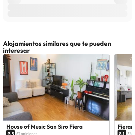
Alojamientos similares que te pueden
interesar
House of Music San Siro Fiera
Fieram
9.5
8.1
61 opiniones
34 o