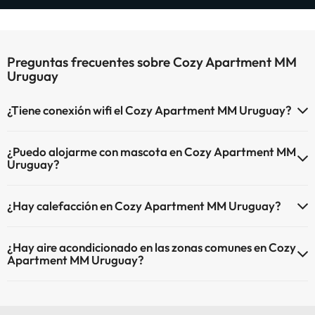
Preguntas frecuentes sobre Cozy Apartment MM
Uruguay
¿Tiene conexión wifi el Cozy Apartment MM Uruguay?
El Cozy Apartment MM Uruguay dispone de Wi-Fi.
¿Puedo alojarme con mascota en Cozy Apartment MM
Uruguay?
En Cozy Apartment MM Uruguay no se admiten mascotas.
¿Hay calefacción en Cozy Apartment MM Uruguay?
Sí, Cozy Apartment MM Uruguay tiene calefacción en las zonas
¿Hay aire acondicionado en las zonas comunes en Cozy
comunes.
Apartment MM Uruguay?
Sí, Cozy Apartment MM Uruguay tiene aire acondicionado en las
zonas comunes.