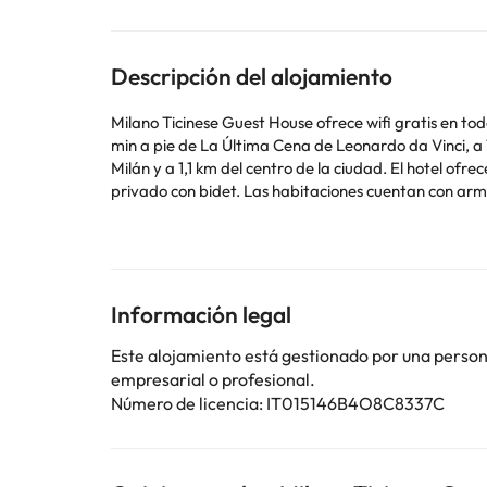
Descripción del alojamiento
Milano Ticinese Guest House ofrece wifi gratis en todo
min a pie de La Última Cena de Leonardo da Vinci, a 1
Milán y a 1,1 km del centro de la ciudad. El hotel ofrece habitaciones con aire acondicionado, escritorio, cafetera, nevera, minibar, caja fuerte, TV de pantalla plana y baño
privado con bidet. Las habitaciones cuentan con armario y hervidor. Cerca del alojamiento hay puntos de interés como Museo De
Maggiore y Iglesia de Santa Maria delle Grazie. El ae
del aeropuerto.
En este alojamiento no se pueden celebrar despedidas
de crédito al realizar el registro de entrada. Ten en 
antelación de tu hora prevista de llegada. Para ello,
Información legal
alojamiento. Los datos de contacto aparecen en la c
Este alojamiento está gestionado por una persona 
empresarial o profesional.
Algunos de los servicios detallados pueden ser de pag
Número de licencia: IT015146B4O8C8337C
cambios por parte del alojamiento. Si tienes dudas, 