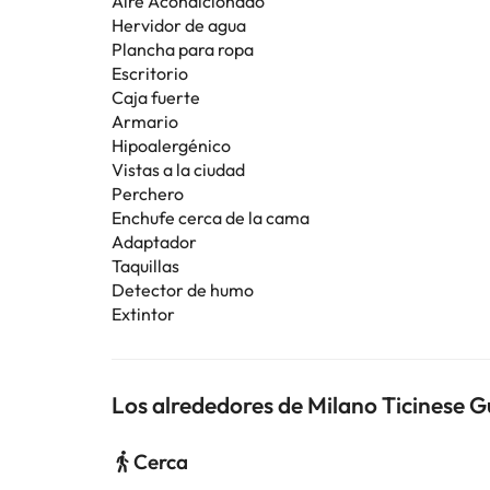
Aire Acondicionado
Hervidor de agua
Plancha para ropa
Escritorio
Caja fuerte
Armario
Hipoalergénico
Vistas a la ciudad
Perchero
Enchufe cerca de la cama
Adaptador
Taquillas
Detector de humo
Extintor
Los alrededores de Milano Ticinese 
Cerca