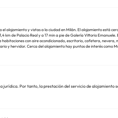
 el alojamiento y vistas a la ciudad en Milán. El alojamiento está cer
,4 km de Palacio Real y a 17 min a pie de Galería Vittorio Emanuele. 
l Novecento, San Maurizio al Monastero
ropuerto (Aeropuerto de Milán - Linate) está a 9 km, y el alojamiento
 de soltero o soltera ni fiestas similares. Los huéspedes deberán m
cuenta que todas las peticiones especiales están sujetas a disponibili
 puedes utilizar el apartado de peticiones especiales al hacer la res
onfirmación de la reserva. Gestionado por un particular
jurídica. Por tanto, la prestación del servicio de alojamiento s
o. Puedes consultar sus tarifas directamente en el establecimiento. 
contáctanos.