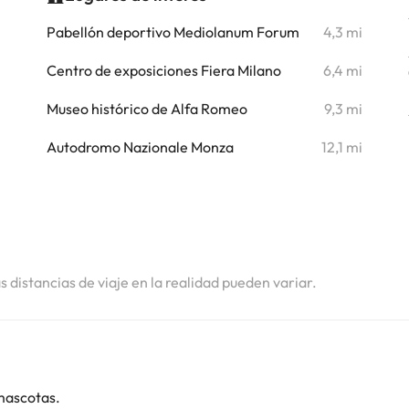
i
Pabellón deportivo Mediolanum Forum
4,3 mi
i
Centro de exposiciones Fiera Milano
6,4 mi
i
Museo histórico de Alfa Romeo
9,3 mi
i
Autodromo Nazionale Monza
12,1 mi
i
i
i
as distancias de viaje en la realidad pueden variar.
mascotas.