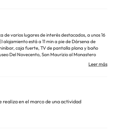
ca de varios lugares de interés destacados, a unos 16
El alojamiento está a 11 min a pie de Dársena de
 ofrece servicio de traslado de pago para ir o volver
ostrar un documento de identidad válido y una tarjeta
dad y pueden comportar suplementos. Informa a con
erva o ponerte en contacto directamente con el
e realiza en el marco de una actividad
Toda la información de esta ficha está sujeta a