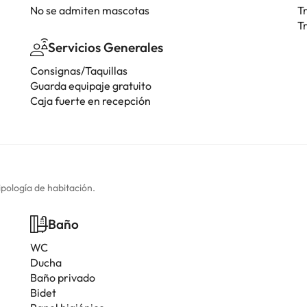
No se admiten mascotas
T
T
Servicios Generales
Consignas/Taquillas
Guarda equipaje gratuito
Caja fuerte en recepción
ipología de habitación.
Baño
WC
Ducha
Baño privado
Bidet