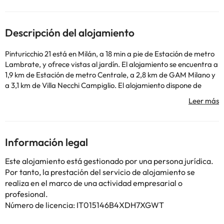
Descripción del alojamiento
Pinturicchio 21 está en Milán, a 18 min a pie de Estación de metro
Lambrate, y ofrece vistas al jardín. El alojamiento se encuentra a
1,9 km de Estación de metro Centrale, a 2,8 km de GAM Milano y
a 3,1 km de Villa Necchi Campiglio. El alojamiento dispone de
cocina compartida y wifi gratis en todo el alojamiento. El hostal o
pensión ofrece habitaciones con aire acondicionado, armario,
caja fuerte, TV de pantalla plana y baño privado con bidet.
Algunas habitaciones incluyen cocina con nevera y microondas.
En Pinturicchio 21, las habitaciones tienen ropa de cama y toallas.
Información legal
Estación de metro San Babila está a 3,4 km del alojamiento, y
Bosco Verticale está a 3,5 km. El aeropuerto (Aeropuerto de
Este alojamiento está gestionado por una persona jurídica.
Milán - Linate) está a 7 km.
Por tanto, la prestación del servicio de alojamiento se
En este alojamiento no se pueden celebrar despedidas de soltero
realiza en el marco de una actividad empresarial o
o soltera ni fiestas similares. Gestionado por un particular
profesional.
Número de licencia: IT015146B4XDH7XGWT
Algunos de los servicios detallados pueden ser de pago. Puedes