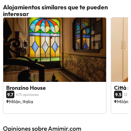
Alojamientos similares que te pueden
interesar
Bronzino House
Città 
9.7
9.5
475 opiniones
12 o
Milán, Italia
Milán, 
Opiniones sobre Amimir.com