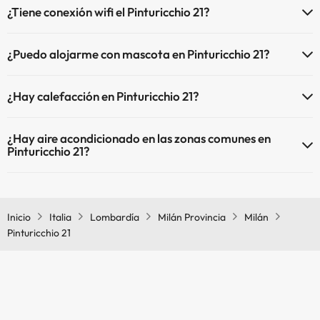
¿Tiene conexión wifi el Pinturicchio 21?
El Pinturicchio 21 dispone de Wi-Fi.
¿Puedo alojarme con mascota en Pinturicchio 21?
En Pinturicchio 21 no se admiten mascotas.
¿Hay calefacción en Pinturicchio 21?
Sí, Pinturicchio 21 tiene calefacción en las zonas comunes.
¿Hay aire acondicionado en las zonas comunes en
Pinturicchio 21?
Sí, Pinturicchio 21 tiene aire acondicionado en las zonas comunes.
Inicio
Italia
Lombardía
Milán Provincia
Milán
Pinturicchio 21