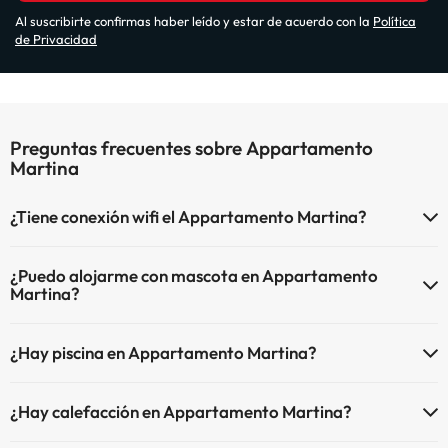
Al suscribirte confirmas haber leído y estar de acuerdo con la
Política
de Privacidad
Preguntas frecuentes sobre Appartamento
Martina
¿Tiene conexión wifi el Appartamento Martina?
El Appartamento Martina dispone de Wi-Fi.
¿Puedo alojarme con mascota en Appartamento
Martina?
En Appartamento Martina no se admiten mascotas.
¿Hay piscina en Appartamento Martina?
Sí, Appartamento Martina tiene piscina (este servicio puede ser de
¿Hay calefacción en Appartamento Martina?
pago) Aquí tienes más info sobre la piscina y otras instalaciones.