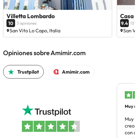
Villetta Lombardo
Casa 
10
9.4
3 opiniones
13 o
San Vito Lo Capo, Italia
San Vi
Opiniones sobre Amimir.com
Trustpilot
Amimir.com
Muy sa
Muy s
creo 
con c