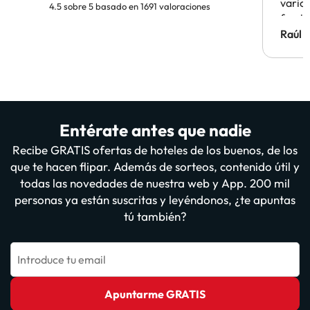
vario
4.5 sobre 5 basado en 1691 valoraciones
famil
Hotel 
Raúl 
vuestr
Entérate antes que nadie
Recibe GRATIS ofertas de hoteles de los buenos, de los
que te hacen flipar. Además de sorteos, contenido útil y
todas las novedades de nuestra web y App. 200 mil
personas ya están suscritas y leyéndonos, ¿te apuntas
tú también?
Introduce tu email
Apuntarme GRATIS