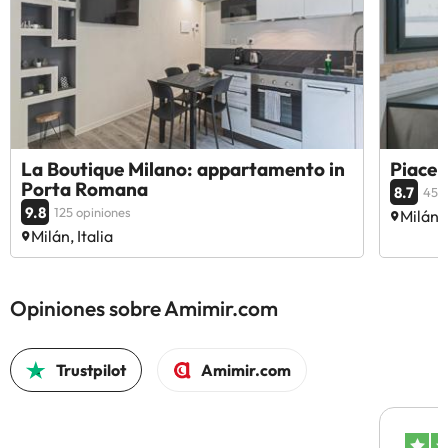
La Boutique Milano: appartamento in
Piace
Porta Romana
8.7
45 o
9.8
125 opiniones
Milán, 
Milán, Italia
Opiniones sobre Amimir.com
Trustpilot
Amimir.com