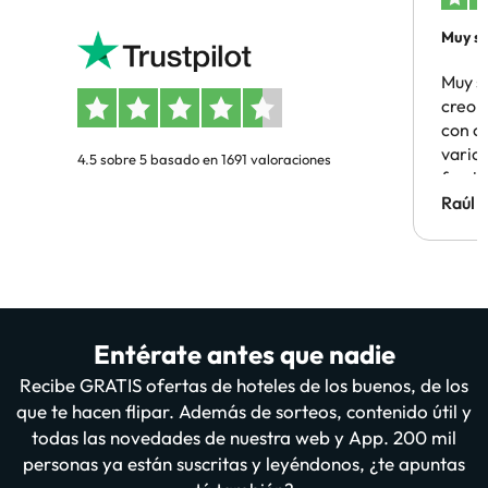
Muy sa
Muy s
creo 
con c
vario
4.5 sobre 5 basado en 1691 valoraciones
famil
Hotel 
Raúl 
vuestr
Entérate antes que nadie
Recibe GRATIS ofertas de hoteles de los buenos, de los
que te hacen flipar. Además de sorteos, contenido útil y
todas las novedades de nuestra web y App. 200 mil
personas ya están suscritas y leyéndonos, ¿te apuntas