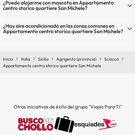
¿Puedo alojarme con mascota en Appartamento
centro storico quartiere San Michele?
En Appartamento centro storico quartiere San Michele se admiten
¿Hay aire acondicionado en las zonas comunes en
mascotas (previa petición y de pago directo en hotel). Consulta las
Appartamento centro storico quartiere San Michele?
condiciones.
Sí, Appartamento centro storico quartiere San Michele tiene aire
acondicionado en las zonas comunes.
Inicio
Italia
Sicilia
Agrigento (provincia)
Sciacca
Appartamento centro storico quartiere San Michele
Otras iniciativas de éxito del grupo "Viajes Para Ti"