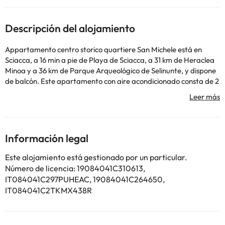
Descripción del alojamiento
Appartamento centro storico quartiere San Michele está en
Sciacca, a 16 min a pie de Playa de Sciacca, a 31 km de Heraclea
Minoa y a 36 km de Parque Arqueológico de Selinunte, y dispone
de balcón. Este apartamento con aire acondicionado consta de 2
dormitorios y 1 baño con bidet, ducha y secador de pelo. El
apartamento también dispone de una cocina bien equipada con
nevera, horno y fogones, y también hay albornoces. El
aeropuerto (Aeropuerto de Trapani) está a 89 km.
En este alojamiento no se pueden celebrar despedidas de soltero
Información legal
o soltera ni fiestas similares. Informa a con antelación de tu hora
prevista de llegada. Para ello, puedes utilizar el apartado de
Este alojamiento está gestionado por un particular.
peticiones especiales al hacer la reserva o ponerte en contacto
Número de licencia: 19084041C310613,
directamente con el alojamiento. Los datos de contacto
IT084041C297PUHEAC, 19084041C264650,
aparecen en la confirmación de la reserva. Los huéspedes
IT084041C2TKMX438R
deberán mostrar un documento de identidad válido y una
tarjeta de crédito al realizar el registro de entrada. Ten en
cuenta que todas las peticiones especiales están sujetas a