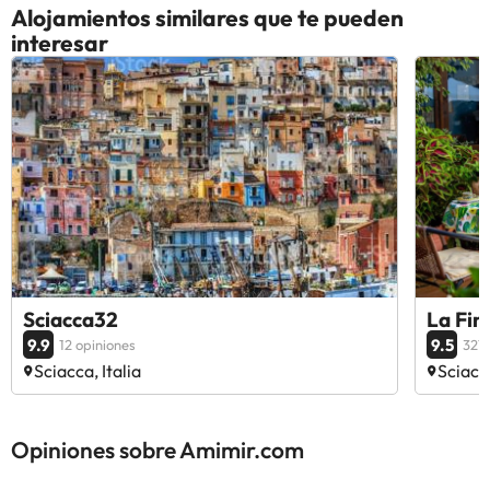
Alojamientos similares que te pueden
interesar
Sciacca32
La Fine
9.9
9.5
12 opiniones
327 
Sciacca, Italia
Sciacca
Opiniones sobre Amimir.com