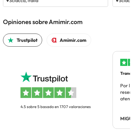
Sciacca, Italia
Sciacca
Opiniones sobre Amimir.com
Trustpilot
Amimir.com
Tranqu
Por la
reserv
atenc
4.5 sobre 5 basado en 1707 valoraciones
MIGU