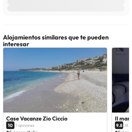
Alojamientos similares que te pueden
interesar
Case Vacanze Zio Ciccio
Il mare
10
9.8
1 opiniones
18 o