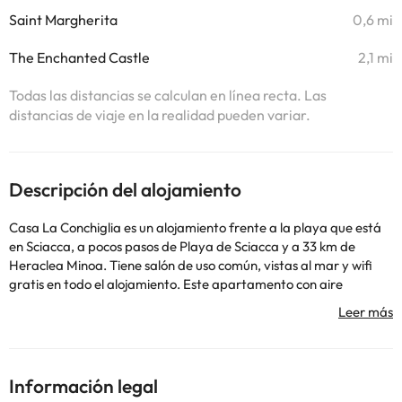
Saint Margherita
0,6 mi
The Enchanted Castle
2,1 mi
Todas las distancias se calculan en línea recta. Las
distancias de viaje en la realidad pueden variar.
Descripción del alojamiento
Casa La Conchiglia es un alojamiento frente a la playa que está
en Sciacca, a pocos pasos de Playa de Sciacca y a 33 km de
Heraclea Minoa. Tiene salón de uso común, vistas al mar y wifi
gratis en todo el alojamiento. Este apartamento con aire
acondicionado consta de 2 dormitorios, una sala de estar, una
cocina totalmente equipada con nevera y cafetera, y 1 baño con
bidet y ducha. Hay toallas y ropa de cama en el apartamento.
Parque Arqueológico de Selinunte está a 37 km del alojamiento.
El aeropuerto (Aeropuerto de Trapani) está a 92 km.
Información legal
En este alojamiento no se pueden celebrar despedidas de soltero