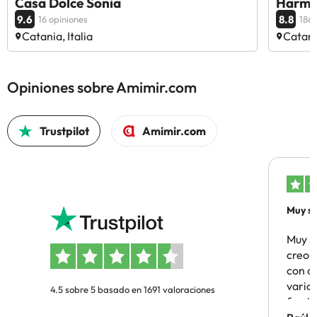
Casa Dolce Sonia
Harmo
9.6
8.8
16 opiniones
186 
Catania, Italia
Catania
Opiniones sobre Amimir.com
Trustpilot
Amimir.com
Muy sa
Muy s
creo 
con c
vario
4.5 sobre 5 basado en 1691 valoraciones
famil