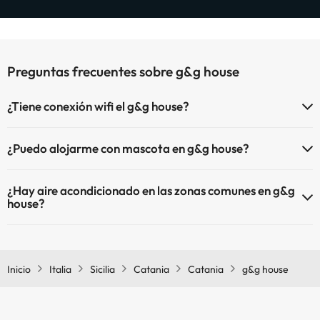
Preguntas frecuentes sobre g&g house
¿Tiene conexión wifi el g&g house?
El g&g house dispone de Wi-Fi.
¿Puedo alojarme con mascota en g&g house?
En g&g house no se admiten mascotas.
¿Hay aire acondicionado en las zonas comunes en g&g
house?
Sí, g&g house tiene aire acondicionado en las zonas comunes.
Inicio
Italia
Sicilia
Catania
Catania
g&g house