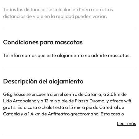
Todas las distancias se calculan en línea recta. Las
distancias de viaje en la realidad pueden variar.
Condiciones para mascotas
Te informamos que este alojamiento no admite mascotas.
Descripción del alojamiento
G&g house se encuentra en el centro de Catania, a 2,6 km de
Lido Arcobaleno y a 12 min a pie de Piazza Duomo, y ofrece wifi
gratis. Esta casa o chalet está a 15 min a pie de Catedral de
Catania y a 1,4 km de Anfiteatro grecoromano. Esta casa o
chalet tiene aire acondicionado y dispone de 1 dormitorio y 1 baño
con bidet, ducha y artículos de aseo gratuitos. La casa o chalet
también ofrece una cocina bien equipada con nevera, horno y