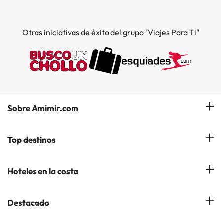
Otras iniciativas de éxito del grupo "Viajes Para Ti"
Sobre Amimir.com
¿Quiénes somos?
Top destinos
Opiniones de nuestros clientes
Hoteles en Salou
Hoteles en la costa
Gestionar mi reserva
Hoteles en Lloret de Mar
Blog de Amimir.com
Hoteles en la Costa Azahar
Destacado
Hoteles en Andorra la Vella
Amimir en los Medios
Hoteles en la Costa Blanca