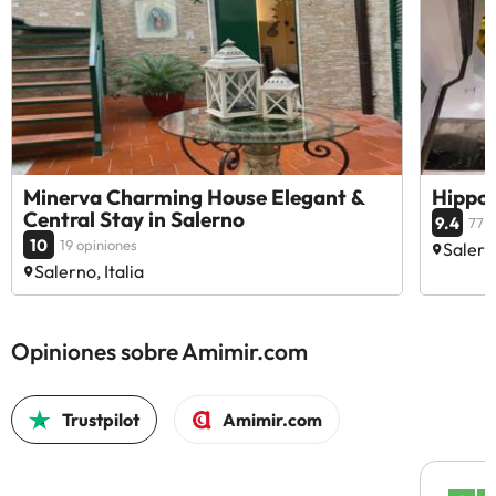
Minerva Charming House Elegant &
Hippoc
Central Stay in Salerno
9.4
77 o
10
19 opiniones
Salerno
Salerno, Italia
Opiniones sobre Amimir.com
Trustpilot
Amimir.com