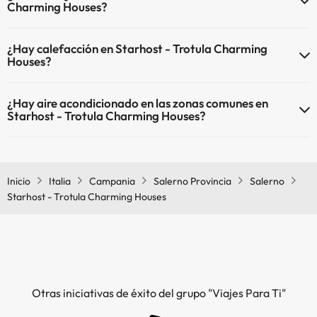
Charming Houses?
En Starhost - Trotula Charming Houses no se admiten mascotas.
¿Hay calefacción en Starhost - Trotula Charming
Houses?
Sí, Starhost - Trotula Charming Houses tiene calefacción en las
¿Hay aire acondicionado en las zonas comunes en
zonas comunes.
Starhost - Trotula Charming Houses?
Sí, Starhost - Trotula Charming Houses tiene aire acondicionado en
las zonas comunes.
Inicio
Italia
Campania
Salerno Provincia
Salerno
Starhost - Trotula Charming Houses
Otras iniciativas de éxito del grupo "Viajes Para Ti"