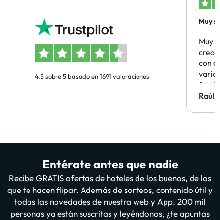
Muy sa
Muy s
creo 
con c
vario
4.5 sobre 5 basado en 1691 valoraciones
famil
Hotel 
Raúl 
vuestr
Entérate antes que nadie
Recibe GRATIS ofertas de hoteles de los buenos, de los
que te hacen flipar. Además de sorteos, contenido útil y
todas las novedades de nuestra web y App. 200 mil
personas ya están suscritas y leyéndonos, ¿te apuntas