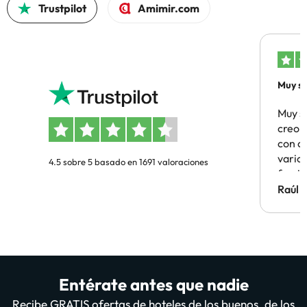
Trustpilot
Amimir.com
Muy sa
Muy s
creo 
con c
vario
4.5 sobre 5 basado en 1691 valoraciones
famil
Hotel 
Raúl 
vuestr
Entérate antes que nadie
Recibe GRATIS ofertas de hoteles de los buenos, de los