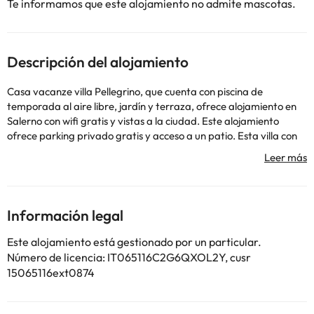
Te informamos que este alojamiento no admite mascotas.
Descripción del alojamiento
Casa vacanze villa Pellegrino, que cuenta con piscina de
temporada al aire libre, jardín y terraza, ofrece alojamiento en
Salerno con wifi gratis y vistas a la ciudad. Este alojamiento
ofrece parking privado gratis y acceso a un patio. Esta villa con
aire acondicionado consta de 2 dormitorios, una sala de estar,
una cocina totalmente equipada con nevera y cafetera, y 2
baños con bidet y ducha. Hay toallas y ropa de cama en la villa.
En la villa, la clientela puede disfrutar de bañera de hidromasaje.
En Casa vacanze villa Pellegrino se puede usar la barbacoa.
Información legal
Provincial Pinacotheca of Salerno está a 6,6 km del alojamiento, y
Salerno Cathedral está a 6,7 km. El aeropuerto (Aeropuerto de
Este alojamiento está gestionado por un particular.
Salerno - Costa d'Amalfi) está a 14 km.
Número de licencia: IT065116C2G6QXOL2Y, cusr
En este alojamiento no se pueden celebrar despedidas de soltero
15065116ext0874
o soltera ni fiestas similares. Informa a con antelación de tu hora
prevista de llegada. Para ello, puedes utilizar el apartado de
peticiones especiales al hacer la reserva o ponerte en contacto