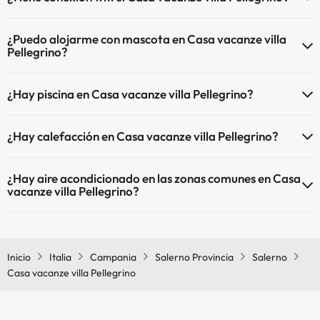
El Casa vacanze villa Pellegrino dispone de Wi-Fi.
¿Puedo alojarme con mascota en Casa vacanze villa
Pellegrino?
En Casa vacanze villa Pellegrino no se admiten mascotas.
¿Hay piscina en Casa vacanze villa Pellegrino?
Sí, Casa vacanze villa Pellegrino tiene piscina (este servicio puede
¿Hay calefacción en Casa vacanze villa Pellegrino?
ser de pago) Aquí tienes más info sobre la piscina y otras
instalaciones.
Sí, Casa vacanze villa Pellegrino tiene calefacción en las zonas
¿Hay aire acondicionado en las zonas comunes en Casa
comunes.
Piscina al aire libre (temporada de verano)
vacanze villa Pellegrino?
Sí, Casa vacanze villa Pellegrino tiene aire acondicionado en las
zonas comunes.
Inicio
Italia
Campania
Salerno Provincia
Salerno
Casa vacanze villa Pellegrino