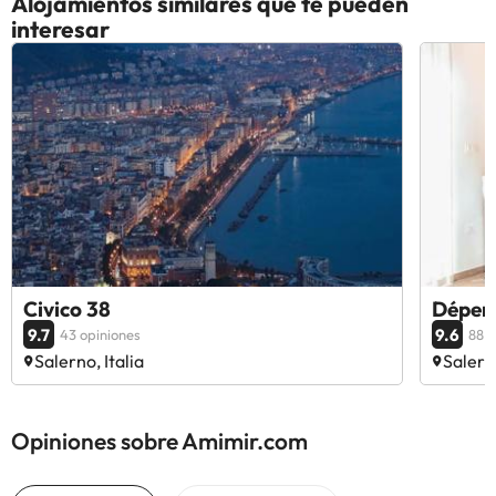
Alojamientos similares que te pueden
interesar
Civico 38
Dépen
9.7
9.6
43 opiniones
88 o
Salerno, Italia
Salerno
Opiniones sobre Amimir.com