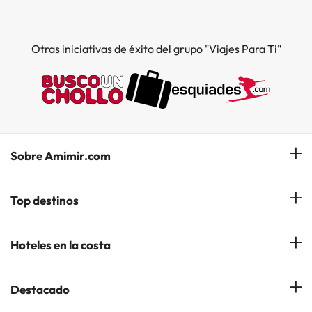
Otras iniciativas de éxito del grupo "Viajes Para Ti"
Sobre Amimir.com
¿Quiénes somos?
Top destinos
Opiniones de nuestros clientes
Hoteles en Salou
Hoteles en la costa
Gestionar mi reserva
Hoteles en Lloret de Mar
Blog de Amimir.com
Hoteles en la Costa Azahar
Destacado
Hoteles en Andorra la Vella
Amimir en los Medios
Hoteles en la Costa Blanca