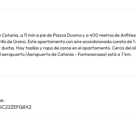
ro de Catania, a 11 min a pie de Piazza Duomo y a 400 metros de Anfi
sala de estar, una cocina totalmente
cama en el apartamento. Cerca del alojamiento hay puntos de interés como Parque Bellini,
 aeropuerto (Aeropuerto de Catania - Fontanarossa) está a 7 km.
de soltero o soltera ni fiestas similares. Gestionado por un particul
o. Puedes consultar sus tarifas directamente en el establecimiento. 
contáctanos.
ar.
015C22ZEFQ8X2