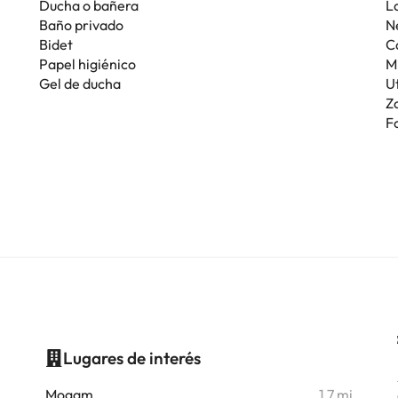
Ducha o bañera
La
Baño privado
N
Bidet
C
Papel higiénico
M
Gel de ducha
U
Z
F
Lugares de interés
i
Mogam
1,7 mi