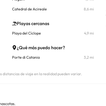
i
Catedral de Acireale
8,6 mi
i
Playas cercanas
i
Playa del Cíclope
4,9 mi
i
i
¿Qué más puedo hacer?
i
Porte di Catania
3,2 mi
i
as distancias de viaje en la realidad pueden variar.
mascotas.