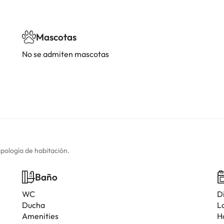
Mascotas
No se admiten mascotas
ipología de habitación.
Baño
WC
D
Ducha
L
Amenities
H