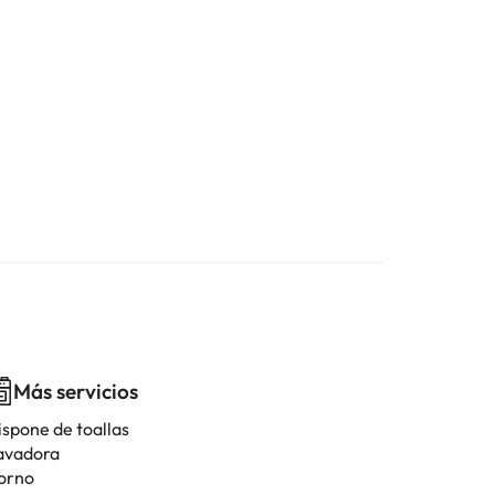
Más servicios
ispone de toallas
avadora
orno