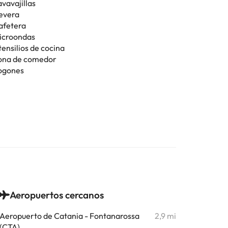
vavajillas
evera
afetera
icroondas
tensilios de cocina
ona de comedor
ogones
Aeropuertos cercanos
Aeropuerto de Catania - Fontanarossa
2,9 mi
(CTA)