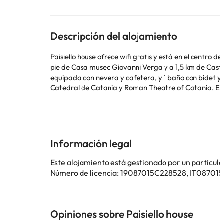
Descripción del alojamiento
Paisiello house ofrece wifi gratis y está en el cent
pie de Casa museo Giovanni Verga y a 1,5 km de Castillo de Ursino. Este apartamento con aire acondicionado consta de 1 dormitorio, una 
equipada con nevera y cafetera, y 1 baño con bidet y ducha. Hay toallas y ropa de 
Catedral de Catania y Roman Theatre of Catania. El
En este alojamiento no se pueden celebrar despedidas 
Algunos de los servicios detallados pueden ser de pag
cambios por parte del alojamiento. Si tienes dudas, 
Información legal
Este alojamiento está gestionado por un particul
Número de licencia: 19087015C228528, IT087
Opiniones sobre Paisiello house