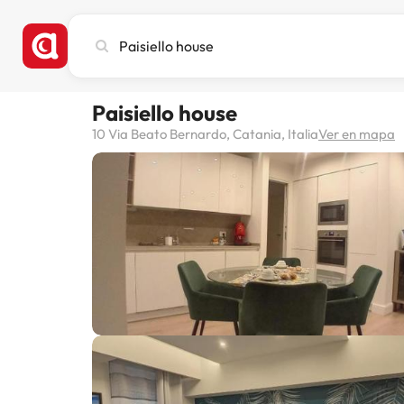
Busca
ciudad,
hotel
o
Paisiello house
destino
10 Via Beato Bernardo, Catania, Italia
Ver en mapa