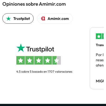
Opiniones sobre Amimir.com
Trustpilot
Amimir.com
Tranqu
Por la
reserv
atenc
4.5 sobre 5 basado en 1707 valoraciones
MIGU