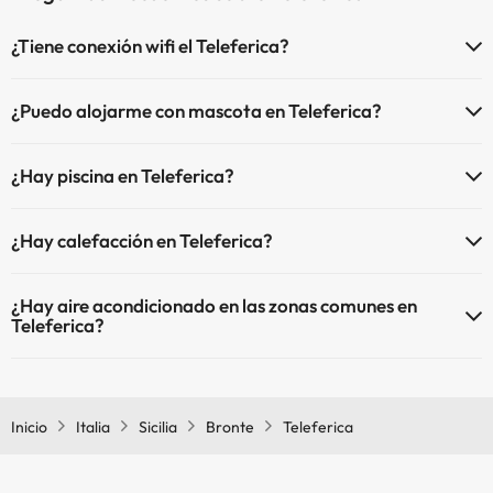
¿Tiene conexión wifi el Teleferica?
El Teleferica dispone de Wi-Fi.
¿Puedo alojarme con mascota en Teleferica?
En Teleferica no se admiten mascotas.
¿Hay piscina en Teleferica?
Sí, Teleferica tiene piscina (este servicio puede ser de pago) Aquí
¿Hay calefacción en Teleferica?
tienes más info sobre la piscina y otras instalaciones.
Sí, Teleferica tiene calefacción en las zonas comunes.
Piscina al aire libre (temporada de verano)
¿Hay aire acondicionado en las zonas comunes en
Piscina al aire libre (toda la temporada)
Teleferica?
Sí, Teleferica tiene aire acondicionado en las zonas comunes.
Inicio
Italia
Sicilia
Bronte
Teleferica