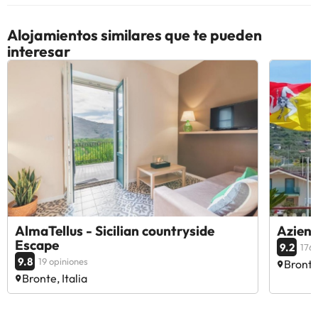
Alojamientos similares que te pueden
interesar
AlmaTellus - Sicilian countryside
Aziend
Escape
9.2
176 
9.8
19 opiniones
Bronte,
Bronte, Italia