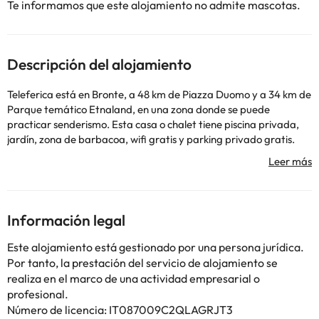
Te informamos que este alojamiento no admite mascotas.
Descripción del alojamiento
Teleferica está en Bronte, a 48 km de Piazza Duomo y a 34 km de
Parque temático Etnaland, en una zona donde se puede
practicar senderismo. Esta casa o chalet tiene piscina privada,
jardín, zona de barbacoa, wifi gratis y parking privado gratis.
Esta casa o chalet con aire acondicionado consta de 2
dormitorios, una sala de estar, una cocina totalmente equipada
con nevera y cafetera, y 1 baño con ducha y artículos de aseo
gratuitos. Hay toallas y ropa de cama en la casa o chalet. Stadio
Angelo Massimino está a 47 km del alojamiento, y Anfiteatro
Información legal
grecoromano está a 48 km. El aeropuerto (Aeropuerto de
Catania - Fontanarossa) está a 50 km.
Este alojamiento está gestionado por una persona jurídica.
Informa a con antelación de tu hora prevista de llegada. Para
Por tanto, la prestación del servicio de alojamiento se
ello, puedes utilizar el apartado de peticiones especiales al hacer
realiza en el marco de una actividad empresarial o
la reserva o ponerte en contacto directamente con el
profesional.
alojamiento. Los datos de contacto aparecen en la confirmación
Número de licencia: IT087009C2QLAGRJT3
de la reserva. En este alojamiento no se pueden celebrar