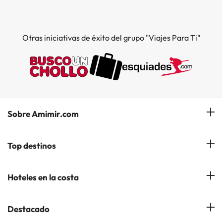
Otras iniciativas de éxito del grupo "Viajes Para Ti"
Sobre Amimir.com
¿Quiénes somos?
Top destinos
Opiniones de nuestros clientes
Hoteles en Salou
Hoteles en la costa
Gestionar mi reserva
Hoteles en Lloret de Mar
Blog de Amimir.com
Hoteles en la Costa Azahar
Destacado
Hoteles en Andorra la Vella