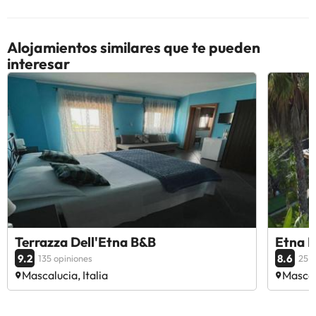
Alojamientos similares que te pueden
interesar
Terrazza Dell'Etna B&B
Etna P
9.2
8.6
135 opiniones
25 o
Mascalucia, Italia
Mascalu