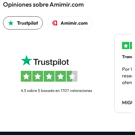
Opiniones sobre Amimir.com
Trustpilot
Amimir.com
Tranqu
Por la
reserv
atenc
4.5 sobre 5 basado en 1707 valoraciones
MIGU