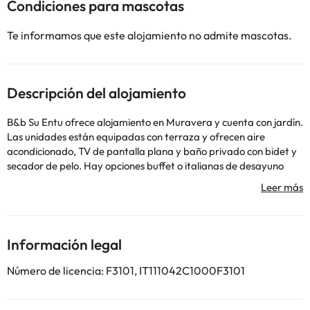
Condiciones para mascotas
Te informamos que este alojamiento no admite mascotas.
Descripción del alojamiento
B&b Su Entu ofrece alojamiento en Muravera y cuenta con jardín.
Las unidades están equipadas con terraza y ofrecen aire
acondicionado, TV de pantalla plana y baño privado con bidet y
secador de pelo. Hay opciones buffet o italianas de desayuno
disponibles todas las mañanas en el bed and breakfast. El
aeropuerto más cercano (Aeropuerto de Cagliari Elmas) está a
66 km.
En este alojamiento no se pueden celebrar despedidas de soltero
o soltera ni fiestas similares. Gestionado por un particular
Información legal
Número de licencia: F3101, IT111042C1000F3101
Algunos de los servicios detallados pueden ser de pago. Puedes
consultar sus tarifas directamente en el establecimiento. Toda la
información de esta ficha está sujeta a cambios por parte del