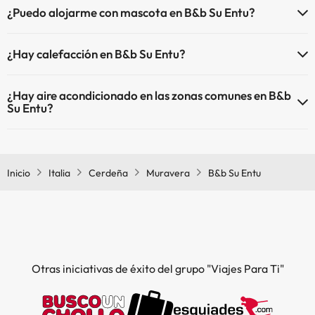
¿Puedo alojarme con mascota en B&b Su Entu?
En B&b Su Entu no se admiten mascotas.
¿Hay calefacción en B&b Su Entu?
Sí, B&b Su Entu tiene calefacción en las zonas comunes.
¿Hay aire acondicionado en las zonas comunes en B&b
Su Entu?
Sí, B&b Su Entu tiene aire acondicionado en las zonas comunes.
Inicio
Italia
Cerdeña
Muravera
B&b Su Entu
Otras iniciativas de éxito del grupo "Viajes Para Ti"