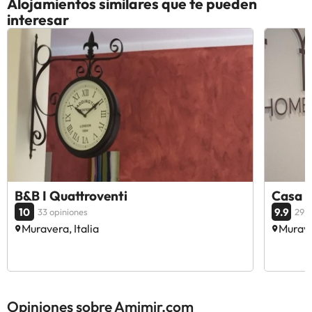
Alojamientos similares que te pueden
interesar
B&B I Quattroventi
Casa 
10
9.9
33 opiniones
29 o
Muravera, Italia
Murave
Opiniones sobre Amimir.com