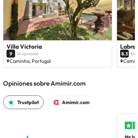
Villa Victoria
Labra
9
8.3
56 opiniones
36 o
Caminha, Portugal
Caminh
Opiniones sobre Amimir.com
Trustpilot
Amimir.com
Me ha 