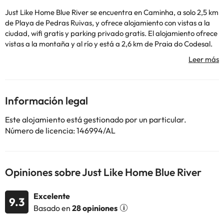
Just Like Home Blue River se encuentra en Caminha, a solo 2,5 km
de Playa de Pedras Ruivas, y ofrece alojamiento con vistas a la
ciudad, wifi gratis y parking privado gratis. El alojamiento ofrece
vistas a la montaña y al río y está a 2,6 km de Praia do Codesal.
El apartamento incluye 2 dormitorios y una cocina con nevera y
horno, además de cafetera. Playa de Foz do Minho está a 2,7 km
del alojamiento, y Astilleros de Viana do Castelo está a 23 km.
En este alojamiento no se pueden celebrar despedidas de soltero
o soltera ni fiestas similares.
Información legal
Este alojamiento está gestionado por un particular.
Algunos de los servicios detallados pueden ser de pago. Puedes
Número de licencia: 146994/AL
consultar sus tarifas directamente en el establecimiento. Toda la
información de esta ficha está sujeta a cambios por parte del
alojamiento. Si tienes dudas, contáctanos.
Opiniones sobre Just Like Home Blue River
Excelente
9.3
Basado en
28 opiniones