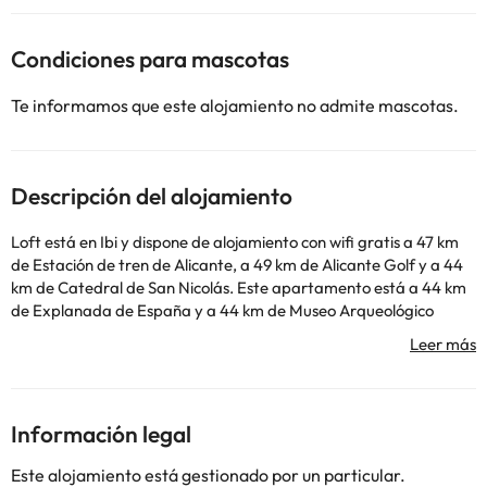
Condiciones para mascotas
Te informamos que este alojamiento no admite mascotas.
Descripción del alojamiento
Loft está en Ibi y dispone de alojamiento con wifi gratis a 47 km
de Estación de tren de Alicante, a 49 km de Alicante Golf y a 44
km de Catedral de San Nicolás. Este apartamento está a 44 km
de Explanada de España y a 44 km de Museo Arqueológico
Provincial de Alicante. Este apartamento se encuentra en la
planta baja y dispone de 1 dormitorio, cocina bien equipada con
nevera y microondas, una sala de estar y TV de pantalla plana.
Hay toallas y ropa de cama en el apartamento. Museo de Arte
Contemporáneo está a 49 km del alojamiento. El aeropuerto
Información legal
(Aeropuerto de Alicante – Elche Miguel Hernández) está a 50
km.
Este alojamiento está gestionado por un particular.