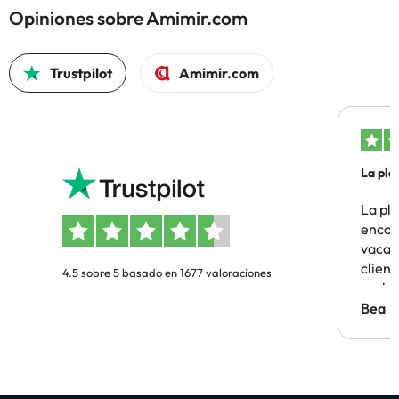
Opiniones sobre Amimir.com
Trustpilot
Amimir.com
La pla
La pl
encon
vacaci
clien
4.5 sobre 5 basado en 1677 valoraciones
probl
antes.
Bea