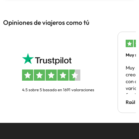
Opiniones de viajeros como tú
Muy sa
Muy s
creo 
con c
vario
4.5 sobre 5 basado en 1691 valoraciones
famil
Hotel 
Raúl 
vuestr