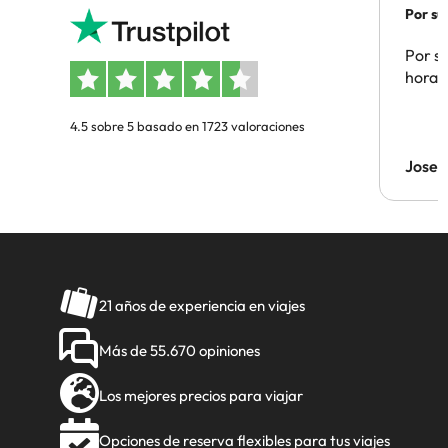
Por su
Por su
hora 
4.5 sobre 5 basado en 1723 valoraciones
Jose 
21 años de experiencia en viajes
Más de 55.670 opiniones
Los mejores precios para viajar
Opciones de reserva flexibles para tus viajes