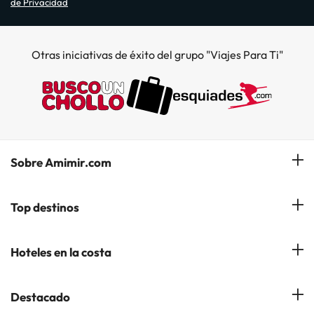
de Privacidad
Otras iniciativas de éxito del grupo "Viajes Para Ti"
Sobre Amimir.com
¿Quiénes somos?
Top destinos
Opiniones de nuestros clientes
Hoteles en Salou
Hoteles en la costa
Gestionar mi reserva
Hoteles en Lloret de Mar
Blog de Amimir.com
Hoteles en la Costa Azahar
Destacado
Hoteles en Andorra la Vella