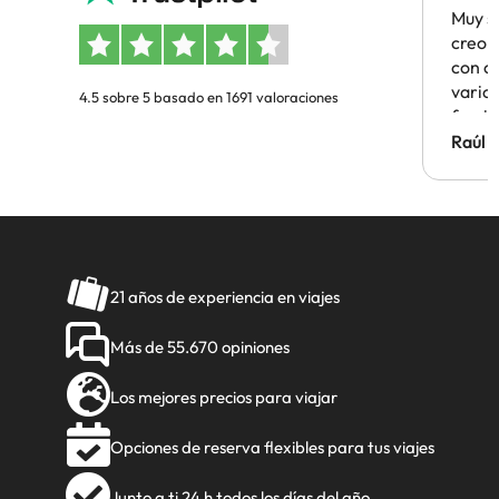
Muy s
creo 
con c
vario
4.5 sobre 5 basado en 1691 valoraciones
famil
Hotel 
Raúl 
vuestr
21 años de experiencia en viajes
Más de 55.670 opiniones
Los mejores precios para viajar
Opciones de reserva flexibles para tus viajes
Junto a ti 24 h todos los días del año