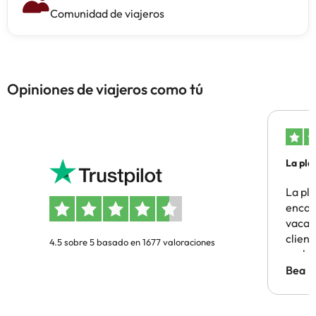
Comunidad de viajeros
Opiniones de viajeros como tú
La pla
La pl
encon
vacaci
clien
4.5 sobre 5 basado en 1677 valoraciones
probl
antes.
Bea