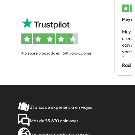
Muy sa
Muy s
creo 
con c
vario
4.5 sobre 5 basado en 1691 valoraciones
famil
Hotel 
Raúl 
vuestr
21 años de experiencia en viajes
Más de 55.670 opiniones
Los mejores precios para viajar