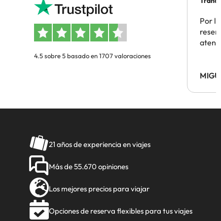
Tranqu
Por la
reserv
atenc
4.5 sobre 5 basado en 1707 valoraciones
MIGU
21 años de experiencia en viajes
Más de 55.670 opiniones
Los mejores precios para viajar
Opciones de reserva flexibles para tus viajes