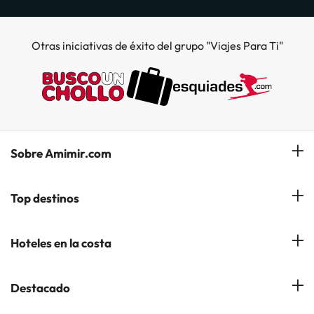
Otras iniciativas de éxito del grupo "Viajes Para Ti"
Sobre Amimir.com
¿Quiénes somos?
Top destinos
Opiniones de nuestros clientes
Hoteles en Salou
Hoteles en la costa
Gestionar mi reserva
Hoteles en Lloret de Mar
Blog de Amimir.com
Hoteles en la Costa Azahar
Destacado
Hoteles en Andorra la Vella
Amimir en los Medios
Hoteles en la Costa Blanca