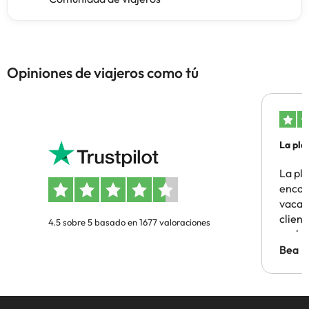
Opiniones de viajeros como tú
La pla
La pl
encon
vacaci
clien
4.5 sobre 5 basado en 1677 valoraciones
probl
antes.
Bea