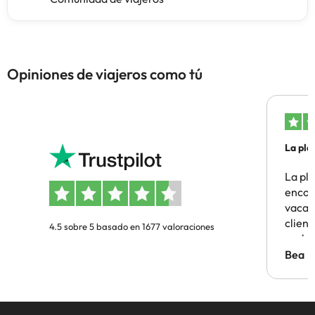
Opiniones de viajeros como tú
La pla
La pl
encon
vacaci
clien
4.5 sobre 5 basado en 1677 valoraciones
probl
antes.
Bea