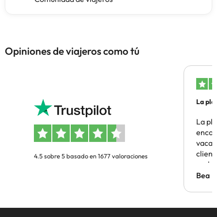
Opiniones de viajeros como tú
La pla
La pl
encon
vacaci
clien
4.5 sobre 5 basado en 1677 valoraciones
probl
antes.
Bea