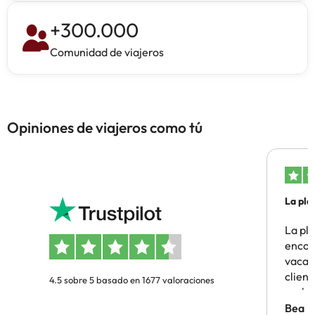
+
300.000
Comunidad de viajeros
Opiniones de viajeros como tú
La pla
La pl
encon
vacaci
clien
4.5 sobre 5 basado en 1677 valoraciones
probl
antes.
Bea