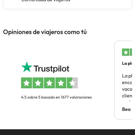
Opiniones de viajeros como tú
La pla
La pl
encon
vacaci
clien
4.5 sobre 5 basado en 1677 valoraciones
probl
antes.
Bea