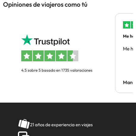
Opiniones de viajeros como tú
Me ha 
Me ha
4.5 sobre 5 basado en 1735 valoraciones
Manue
21 años de experiencia en viajes