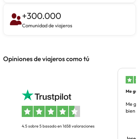
+
300.000
Comunidad de viajeros
Opiniones de viajeros como tú
Me gus
Me gus
bien
4.5 sobre 5 basado en 1658 valoraciones
Jose