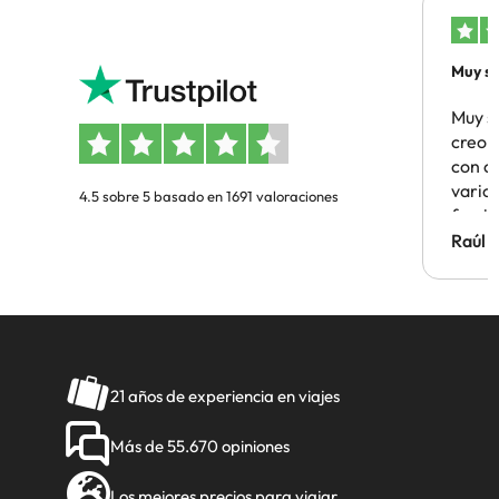
Muy sa
Muy s
creo 
con c
vario
4.5 sobre 5 basado en 1691 valoraciones
famil
Hotel 
Raúl 
vuestr
21 años de experiencia en viajes
Más de 55.670 opiniones
Los mejores precios para viajar