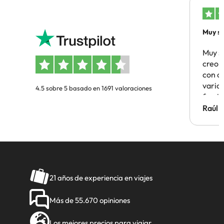
Muy sa
Muy s
creo 
con c
vario
4.5 sobre 5 basado en 1691 valoraciones
famil
Hotel 
Raúl 
vuestr
21 años de experiencia en viajes
Más de 55.670 opiniones
Los mejores precios para viajar